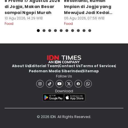
8 Promo 17 Agustus 2026
Resonansi, Rumah
H
di Jogja, Makan Besar
Impian di Jogja yang
G
sampai Ngopi Murah
Mewujud Jadi Kedai
B
10 Agu 2026, 14:29 WIB
Ramen dan Burger
06 Agu 2026, 07:56 WIB
03
Food
Food
Fo
About Us
Editorial Team
Contact Us
Terms of Services
Pedoman Media Siber
Index
Sitemap
Follow Us
Download
© 2026 IDN. All Rights Reserved.