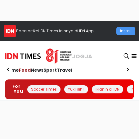
Baca artikel
IDN Times
lainnya di IDN App
Install
JOGJA
Home
Food
News
Sport
Travel
For
Soccer Times
Yuk Pilih !
Iklanin di IDN
INSI
You