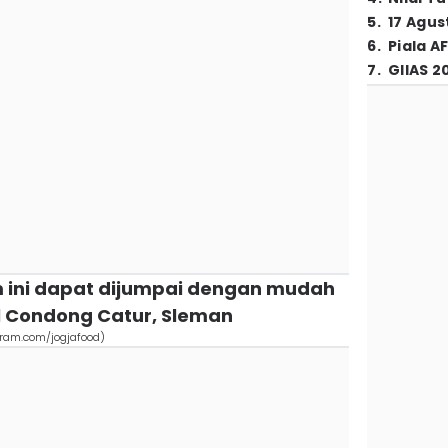
5
.
17 Agus
6
.
Piala A
7
.
GIIAS 2
 ini dapat dijumpai dengan mudah
al Condong Catur, Sleman
gram.com/jogjafood)