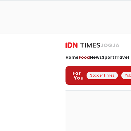
JOGJA
Home
Food
News
Sport
Travel
For
Soccer Times
Yuk 
You