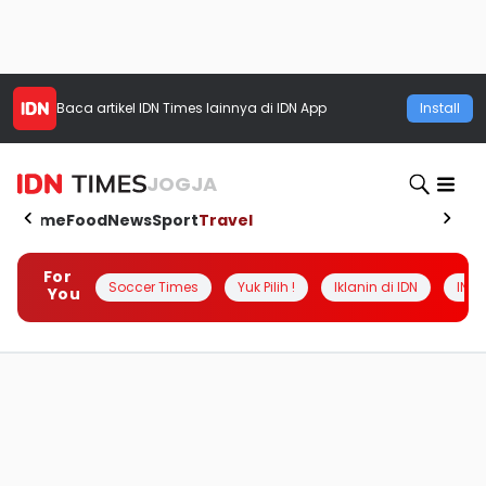
Baca artikel
IDN Times
lainnya di IDN App
Install
JOGJA
Home
Food
News
Sport
Travel
For
Soccer Times
Yuk Pilih !
Iklanin di IDN
INSI
You