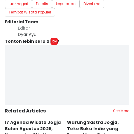
luar negeri
Eksotis
kepulauan
Divert me
Tempat Wisata Populer
Editorial Team
Editor
Dyar Ayu
Tonton lebih seru di
Related Articles
See More
17 Agenda Wisata Jogja
Warung Sastra Jogja,
13
Bulan Agustus 2026,
Toko Buku Indie yang
L