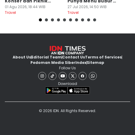
Konser dan Piknik
Punya Menu Bubur
Fa
Literasi
01 Agu 2026, 18:44 WIB
Manado
27 Jul 2026, 14:50 WIB
M
20
Travel
Travel
Tr
About Us
Editorial Team
Contact Us
Terms of Services
Pedoman Media Siber
Index
Sitemap
Follow Us
Download
© 2026 IDN. All Rights Reserved.