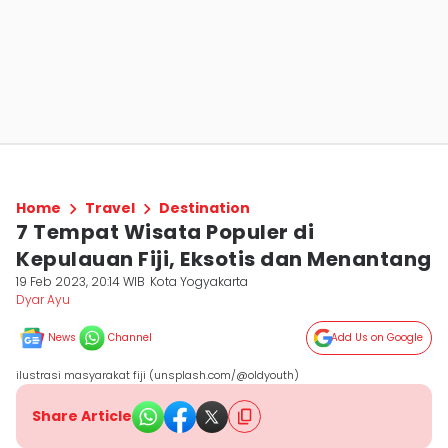
Home
Travel
Destination
7 Tempat Wisata Populer di
Kepulauan Fiji, Eksotis dan Menantang
19 Feb 2023, 20:14 WIB
Kota Yogyakarta
Dyar Ayu
News
Channel
Add Us on Google
ilustrasi masyarakat fiji (unsplash.com/@oldyouth)
Share Article