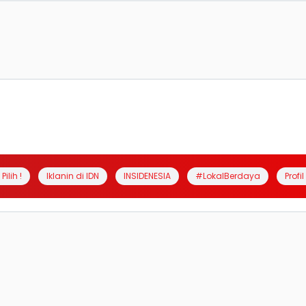
Pilih !
Iklanin di IDN
INSIDENESIA
#LokalBerdaya
Profi