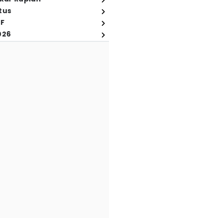
tus
FF
026