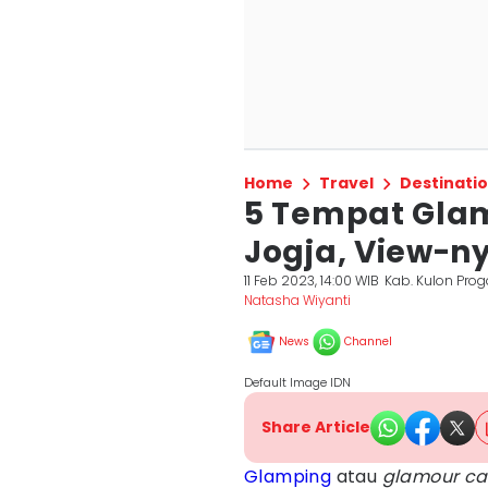
Home
Travel
Destinati
5 Tempat Glam
Jogja, View-
11 Feb 2023, 14:00 WIB
Kab. Kulon Prog
Natasha Wiyanti
News
Channel
Default Image IDN
Share Article
Glamping
atau
glamour c