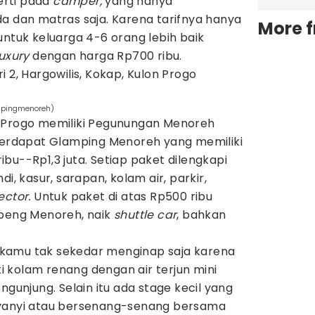
perti pada
camper
,
yang hanya
a dan matras saja. Karena tarifnya hanya
More 
untuk keluarga 4-6 orang lebih baik
luxury
dengan harga Rp700 ribu.
i 2, Hargowilis, Kokap, Kulon Progo
mpingmenoreh)
n Progo memiliki Pegunungan Menoreh
 terdapat Glamping Menoreh yang memiliki
bu--Rp1,3 juta. Setiap paket dilengkapi
i, kasur, sarapan, kolam air, parkir,
ector.
Untuk paket di atas Rp500 ribu
mpeng Menoreh, naik
shuttle car
, bahkan
ni kamu tak sekedar menginap saja karena
 kolam renang dengan air terjun mini
ngunjung. Selain itu ada stage kecil yang
nyanyi atau bersenang-senang bersama