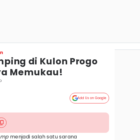
on
ping di Kulon Progo
nya Memukau!
o
Add Us on Google
amp
menjadi salah satu sarana