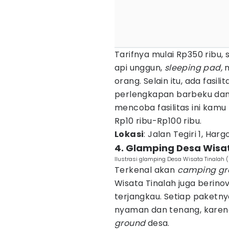
Tarifnya mulai Rp350 ribu
api unggun,
sleeping pad,
m
orang. Selain itu, ada fasili
perlengkapan barbeku dan
mencoba fasilitas ini kam
Rp10 ribu-Rp100 ribu.
Lokasi
: Jalan Tegiri 1, Har
4. Glamping Desa Wisa
Ilustrasi glamping Desa Wisata Tinalah 
Terkenal akan
camping gr
Wisata Tinalah juga berin
terjangkau. Setiap paket
nyaman dan tenang, karen
ground
desa.