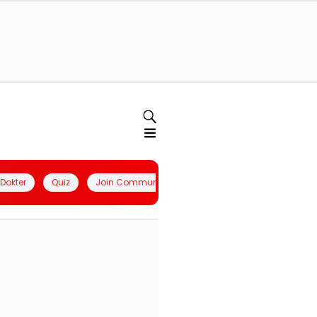
l Dokter
Quiz
Join Community