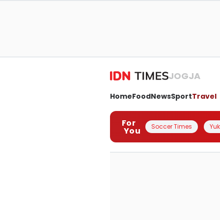
JOGJA
Home
Food
News
Sport
Travel
For
Soccer Times
Yuk 
You