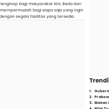
enginap bagi masyarakat kini. Beda dari
 mempermudah bagi siapa saja yang ingin
engan segala fasilitas yang tersedia.
Trendi
1
.
Gubern
2
.
Prabow
3
.
Makan B
4
.
Nilai T