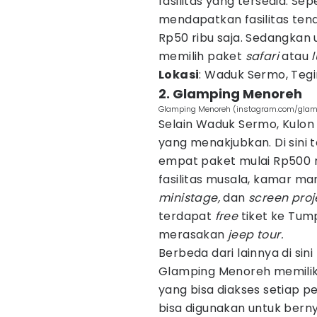
fasilitas yang tersedia. Se
mendapatkan fasilitas tend
Rp50 ribu saja. Sedangkan 
memilih paket
safari
atau
Lokasi
: Waduk Sermo, Tegir
2. Glamping Menoreh
Glamping Menoreh (instagram.com/gla
Selain Waduk Sermo, Kulo
yang menakjubkan. Di sini
empat paket mulai Rp500 ri
fasilitas musala, kamar mand
ministage,
dan
screen proj
terdapat
free
tiket ke Tu
merasakan
jeep tour.
Berbeda dari lainnya di si
Glamping Menoreh memiliki
yang bisa diakses setiap pe
bisa digunakan untuk ber