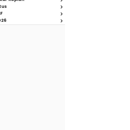
tus
FF
026