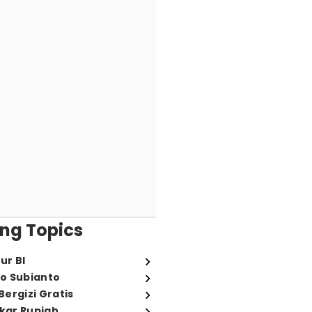
ng Topics
ur BI
o Subianto
ergizi Gratis
ukar Rupiah