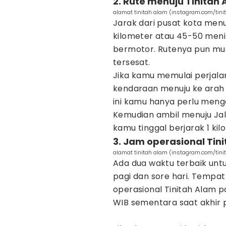
2. Rute menuju Tinitah
alamat tinitah alam (instagram.com/tin
Jarak dari pusat kota menu
kilometer atau 45-50 men
bermotor. Rutenya pun muda
tersesat.
Jika kamu memulai perjalan
kendaraan menuju ke arah B
ini kamu hanya perlu mengam
Kemudian ambil menuju Jala
kamu tinggal berjarak 1 ki
3. Jam operasional Tin
alamat tinitah alam (instagram.com/tin
Ada dua waktu terbaik untu
pagi dan sore hari. Tempat 
operasional Tinitah Alam p
WIB sementara saat akhir p