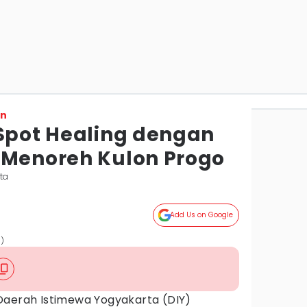
on
 Spot Healing dengan
 Menoreh Kulon Progo
ta
Add Us on Google
m)
Daerah Istimewa Yogyakarta (DIY)