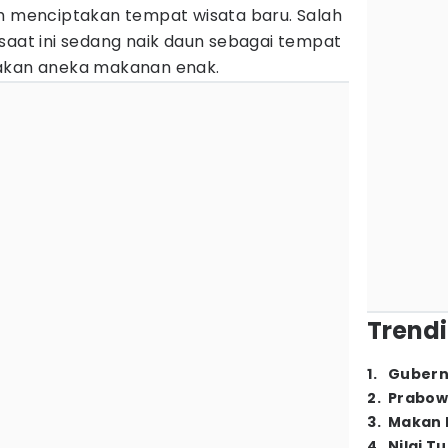
ah menciptakan tempat wisata baru. Salah
saat ini sedang naik daun sebagai tempat
akan aneka makanan enak.
Trendi
1
.
Gubern
2
.
Prabow
3
.
Makan B
4
.
Nilai T