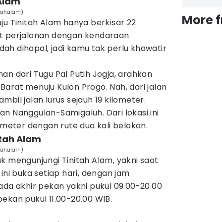
 Alam
itahalam)
More 
ju Tinitah Alam hanya berkisar 22
it perjalanan dengan kendaraan
h dihapal, jadi kamu tak perlu khawatir
an dari Tugu Pal Putih Jogja, arahkan
arat menuju Kulon Progo. Nah, dari jalan
bil jalan lurus sejauh 19 kilometer.
n Nanggulan-Samigaluh. Dari lokasi ini
lometer dengan rute dua kali belokan.
itah Alam
itahalam)
k mengunjungi Tinitah Alam, yakni saat
ini buka setiap hari, dengan jam
ada akhir pekan yakni pukul 09.00-20.00
ekan pukul 11.00-20.00 WIB.