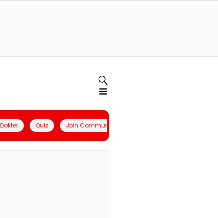
l Dokter
Quiz
Join Community