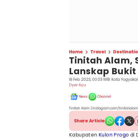
Home
Travel
Destinati
Tinitah Alam,
Lanskap Bukit
18 Feb 2023, 00:03 WIB
Kota Yogyakar
Dyar Ayu
News
Channel
Tinitah Alam (instagram.com/tinitahala
Share Article
Kabupaten
Kulon Progo
di 