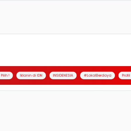
Pilih !
Iklanin di IDN
INSIDENESIA
#LokalBerdaya
Profi