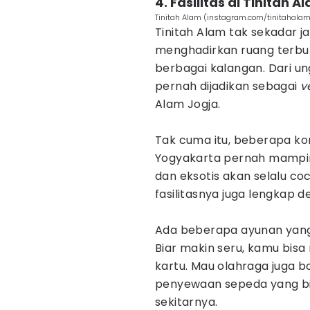
4. Fasilitas di Tinitah A
Tinitah Alam (instagram.com/tinitahala
Tinitah Alam tak sekadar ja
menghadirkan ruang terbuka
berbagai kalangan. Dari un
pernah dijadikan sebagai
v
Alam Jogja.
Tak cuma itu, beberapa ko
Yogyakarta pernah mampir 
dan eksotis akan selalu coc
fasilitasnya juga lengkap d
Ada beberapa ayunan yang 
Biar makin seru, kamu bi
kartu. Mau olahraga juga 
penyewaan sepeda yang bis
sekitarnya.