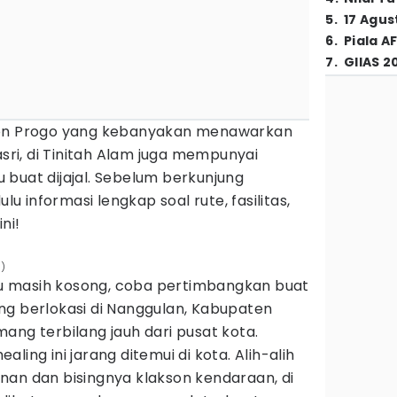
5
.
17 Agus
6
.
Piala A
7
.
GIIAS 2
lon Progo yang kebanyakan menawarkan
i, di Tinitah Alam juga mempunyai
buat dijajal. Sebelum berkunjung
ulu informasi lengkap soal rute, fasilitas,
ni!
m)
 masih kosong, coba pertimbangkan buat
ng berlokasi di Nanggulan, Kabupaten
ang terbilang jauh dari pusat kota.
ling ini jarang ditemui di kota. Alih-alih
nan dan bisingnya klakson kendaraan, di