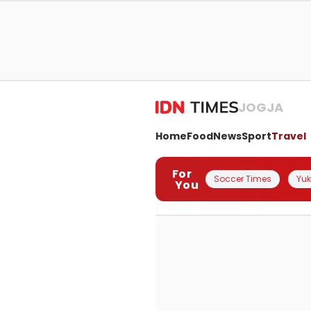
JOGJA
Home
Food
News
Sport
Travel
For
Soccer Times
Yuk 
You