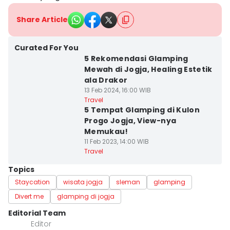
Share Article
Curated For You
5 Rekomendasi Glamping
Mewah di Jogja, Healing Estetik
ala Drakor
13 Feb 2024, 16:00 WIB
Travel
5 Tempat Glamping di Kulon
Progo Jogja, View-nya
Memukau!
11 Feb 2023, 14:00 WIB
Travel
Topics
Staycation
wisata jogja
sleman
glamping
Divert me
glamping di jogja
Editorial Team
Editor