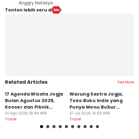
Anggry Natasya
Tonton lebih seru di
Related Articles
See More
17 Agenda Wisata Jogja
Warung Sastra Jogja,
13
Bulan Agustus 2026,
Toko Buku Indie yang
L
Konser dan Piknik
Punya Menu Bubur
Fa
Literasi
01 Agu 2026, 18:44 WIB
Manado
27 Jul 2026, 14:50 WIB
M
20
Travel
Travel
Tr