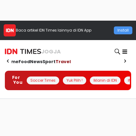
Baca artikel
IDN Times
lainnya di IDN App
Install
JOGJA
Home
Food
News
Sport
Travel
For
Soccer Times
Yuk Pilih !
Iklanin di IDN
INSI
You