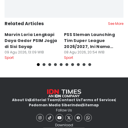
Related Articles
See More
Marvin Loria Lengkapi
PSS Sleman Launching
P
Daya Gedor PSIM Jogja
Tim Super League
G
di Sisi Sayap
2026/2027, Ini Nama
B
09 Agu 2026, 13:09 WIB
Para Pemain
08 Agu 2026, 20:54 WIB
M
07
Sport
Sport
Sp
About Us
Editorial Team
Contact Us
Terms of Services
Pedoman Media Siber
Index
Sitemap
Follow Us
Download