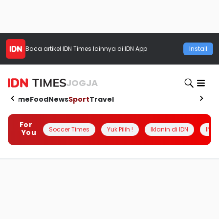
Baca artikel
IDN Times
lainnya di IDN App
Install
JOGJA
Home
Food
News
Sport
Travel
For
Soccer Times
Yuk Pilih !
Iklanin di IDN
INSI
You