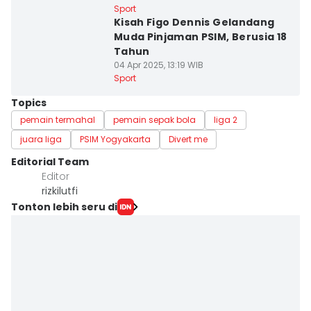
Sport
Kisah Figo Dennis Gelandang
Muda Pinjaman PSIM, Berusia 18
Tahun
04 Apr 2025, 13:19 WIB
Sport
Topics
pemain termahal
pemain sepak bola
liga 2
juara liga
PSIM Yogyakarta
Divert me
Editorial Team
Editor
rizkilutfi
Tonton lebih seru di