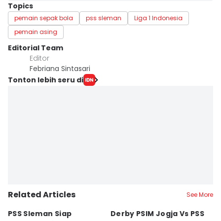
Topics
pemain sepak bola
pss sleman
Liga 1 Indonesia
pemain asing
Editorial Team
Editor
Febriana Sintasari
Tonton lebih seru di
Related Articles
See More
PSS Sleman Siap
Derby PSIM Jogja Vs PSS
Tr