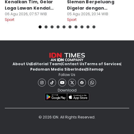
Kenalkan Tim, Gelar
Sleman Berpeluang
O
Laga Lawan Kendal
Digelar dengan
d
Tornado FC
06 Agu 2026, 07:57 WIB
Penonton
05 Agu 2026, 20:14 WIB
M
03
Sport
Sport
Sp
About Us
Editorial Team
Contact Us
Terms of Services
Pedoman Media Siber
Index
Sitemap
Follow Us
Download
© 2026 IDN. All Rights Reserved.