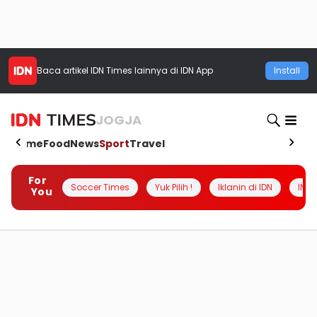
Baca artikel
IDN Times
lainnya di IDN App
Install
JOGJA
Home
Food
News
Sport
Travel
For
Soccer Times
Yuk Pilih !
Iklanin di IDN
INSI
You