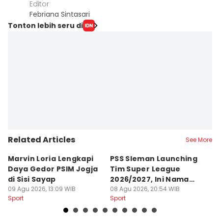
Editor
Febriana Sintasari
Tonton lebih seru di
Related Articles
See More
Marvin Loria Lengkapi
PSS Sleman Launching
P
Daya Gedor PSIM Jogja
Tim Super League
G
di Sisi Sayap
2026/2027, Ini Nama
B
09 Agu 2026, 13:09 WIB
Para Pemain
08 Agu 2026, 20:54 WIB
M
07
Sport
Sport
Sp