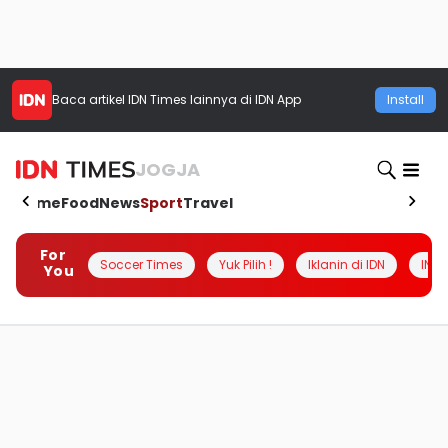
Baca artikel
IDN Times
lainnya di IDN App
Install
JOGJA
Home
Food
News
Sport
Travel
For
Soccer Times
Yuk Pilih !
Iklanin di IDN
INSI
You