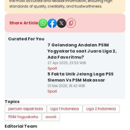
the most accurate and reliable information, ensuring high
standards of quality, credibility, and trustworthiness.
Share Article
Curated For You
7 Gelandang Andalan PSIM
Yogyakarta saat Juara Liga 2,
Ada Favoritmu?
27 Apr 2025, 23:53 WIB
Sport
5 Fakta Unik Jelang Laga PSS
Sleman Vs PSM Makassar
01 Mei 2025, 18:43 WIB
Sport
Topics
pemain sepak bola
Liga 1 Indonesia
Liga 2 Indonesia
PSIM Yogyakarta
assist
Editorial Team