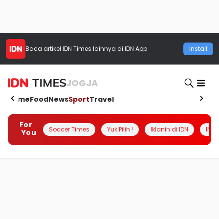
Baca artikel
IDN Times
lainnya di IDN App
Install
JOGJA
Home
Food
News
Sport
Travel
For
Soccer Times
Yuk Pilih !
Iklanin di IDN
INSI
You