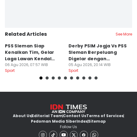
Related Articles
See More
PSS Sleman Siap
Derby PSIM Jogja Vs PSS
Tr
Kenalkan Tim, Gelar
Sleman Berpeluang
O
Laga Lawan Kendal
Digelar dengan
d
Tornado FC
06 Agu 2026, 07:57 WIB
Penonton
05 Agu 2026, 20:14 WIB
M
03
Sport
Sport
Sp
About Us
Editorial Team
Contact Us
Terms of Services
Pedoman Media Siber
Index
Sitemap
Follow Us