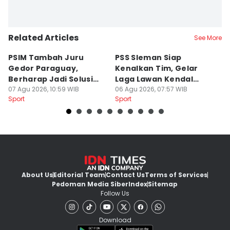
Related Articles
See More
PSIM Tambah Juru
PSS Sleman Siap
D
Gedor Paraguay,
Kenalkan Tim, Gelar
S
Berharap Jadi Solusi
Laga Lawan Kendal
D
Minimnya Pencetak Gol
07 Agu 2026, 10:59 WIB
Tornado FC
06 Agu 2026, 07:57 WIB
P
05
Sport
Sport
Sp
About Us
Editorial Team
Contact Us
Terms of Services
Pedoman Media Siber
Index
Sitemap
Follow Us
Download