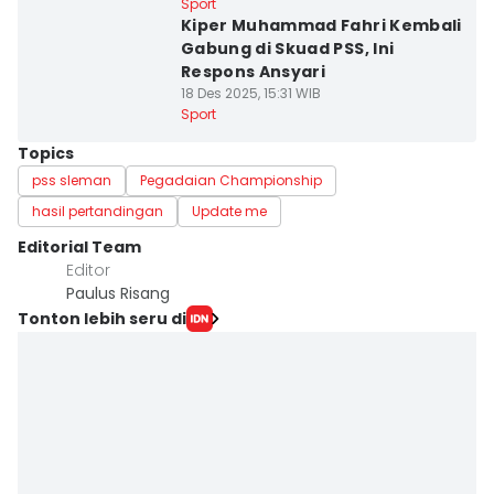
Sport
Kiper Muhammad Fahri Kembali
Gabung di Skuad PSS, Ini
Respons Ansyari
18 Des 2025, 15:31 WIB
Sport
Topics
pss sleman
Pegadaian Championship
hasil pertandingan
Update me
Editorial Team
Editor
Paulus Risang
Tonton lebih seru di