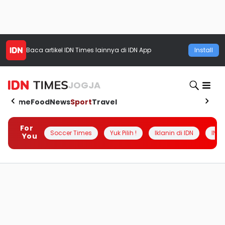
Baca artikel
IDN Times
lainnya di IDN App
Install
JOGJA
Home
Food
News
Sport
Travel
For
Soccer Times
Yuk Pilih !
Iklanin di IDN
INSI
You