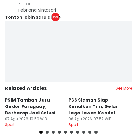
Editor
Febriana Sintasari
Tonton lebih seru di
Related Articles
See More
PSIM Tambah Juru
PSS Sleman Siap
D
Gedor Paraguay,
Kenalkan Tim, Gelar
S
Berharap Jadi Solusi
Laga Lawan Kendal
D
Minimnya Pencetak Gol
07 Agu 2026, 10:59 WIB
Tornado FC
06 Agu 2026, 07:57 WIB
P
05
Sport
Sport
Sp