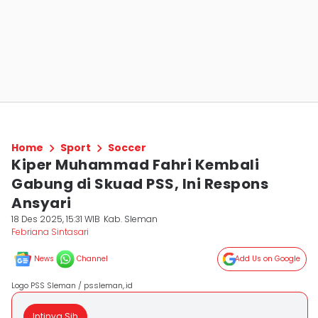
Home
Sport
Soccer
Kiper Muhammad Fahri Kembali
Gabung di Skuad PSS, Ini Respons
Ansyari
18 Des 2025, 15:31 WIB
Kab. Sleman
Febriana Sintasari
News
Channel
Add Us on Google
Logo PSS Sleman / pssleman,.id
Intinya Sih