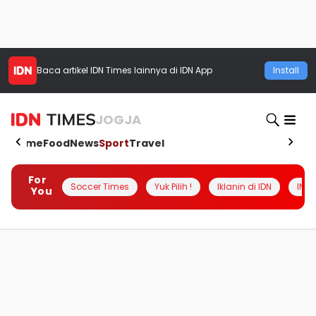
Baca artikel
IDN Times
lainnya di IDN App
Install
JOGJA
Home
Food
News
Sport
Travel
For
Soccer Times
Yuk Pilih !
Iklanin di IDN
INSI
You