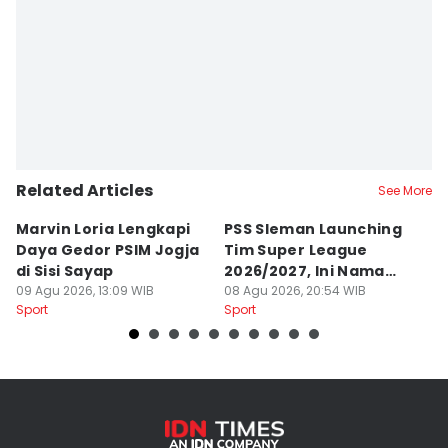
Related Articles
See More
Marvin Loria Lengkapi
PSS Sleman Launching
P
Daya Gedor PSIM Jogja
Tim Super League
G
di Sisi Sayap
2026/2027, Ini Nama
B
09 Agu 2026, 13:09 WIB
Para Pemain
08 Agu 2026, 20:54 WIB
M
07
Sport
Sport
Sp