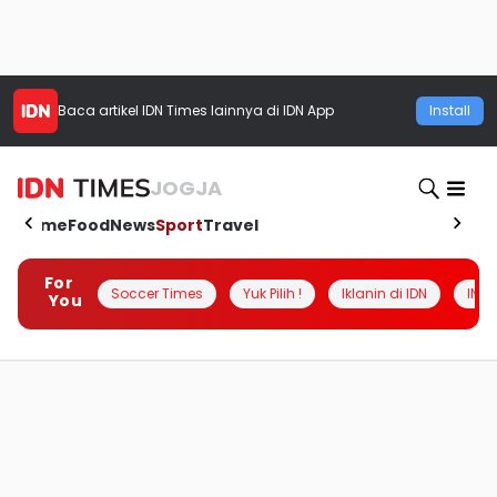
Baca artikel
IDN Times
lainnya di IDN App
Install
JOGJA
Home
Food
News
Sport
Travel
For
Soccer Times
Yuk Pilih !
Iklanin di IDN
INSI
You