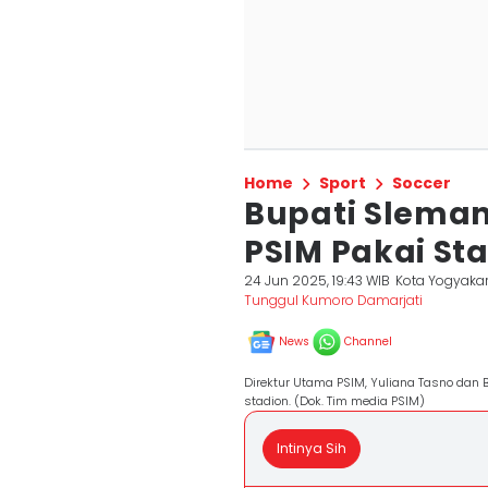
Home
Sport
Soccer
Bupati Sleman
PSIM Pakai St
24 Jun 2025, 19:43 WIB
Kota Yogyaka
Tunggul Kumoro Damarjati
News
Channel
Direktur Utama PSIM, Yuliana Tasno dan
stadion. (Dok. Tim media PSIM)
Intinya Sih