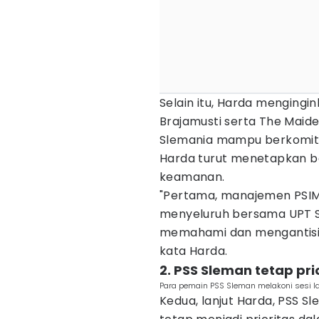
Selain itu, Harda mengingi
Brajamusti serta The Maid
Slemania mampu berkomitm
Harda turut menetapkan beb
keamanan.
"Pertama, manajemen PSIM J
menyeluruh bersama UPT S
memahami dan mengantisip
kata Harda.
2. PSS Sleman tetap pri
Para pemain PSS Sleman melakoni sesi la
Kedua, lanjut Harda, PSS S