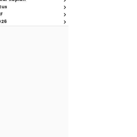
tus
FF
026