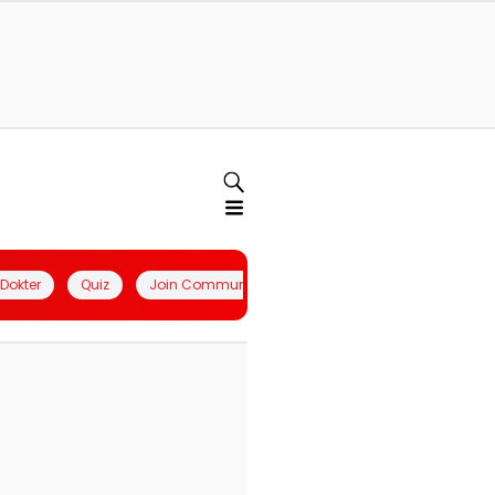
l Dokter
Quiz
Join Community