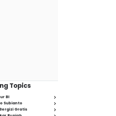
ng Topics
ur BI
o Subianto
ergizi Gratis
ukar Rupiah