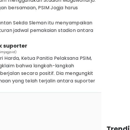
alam menggunakan Stadion Maguwoharjo.
ngan bersamaan, PSIM Jogja harus
ntan Sekda Sleman itu menyampaikan
turan jadwal pemakaian stadion antara
k suporter
imjogja.id)
i Harda, Ketua Panitia Pelaksana PSIM,
gklaim bahwa langkah-langkah
 berjalan secara positif. Dia mengungkit
n yang telah terjalin antara suporter
Trend