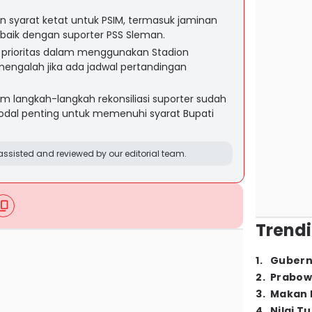
 syarat ketat untuk PSIM, termasuk jaminan
aik dengan suporter PSS Sleman.
 prioritas dalam menggunakan Stadion
engalah jika ada jadwal pertandingan
 langkah-langkah rekonsiliasi suporter sudah
 modal penting untuk memenuhi syarat Bupati
ssisted and reviewed by our editorial team.
Trendi
1
.
Gubern
2
.
Prabow
3
.
Makan B
4
.
Nilai T