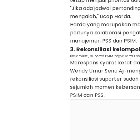
tetap menjadi prioritas d
"Jika ada jadwal pertandi
mengalah," ucap Harda.
Harda yang merupakan ma
perlunya kolaborasi penga
manajemen PSS dan PSIM.
3. Rekonsiliasi kelompo
Brajamusti, suporter PSIM Yogyakarta (ps
Merespons syarat ketat dar
Wendy Umar Seno Aji, men
rekonsiliasi suporter sudah
sejumlah momen kebersamaa
PSIM dan PSS.