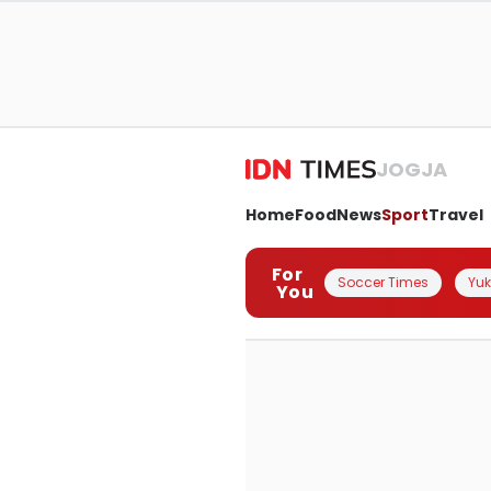
JOGJA
Home
Food
News
Sport
Travel
For
Soccer Times
Yuk 
You