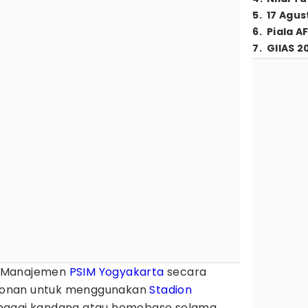
5
.
17 Agus
6
.
Piala A
7
.
GIIAS 2
 Manajemen
PSIM Yogyakarta
secara
honan untuk menggunakan
Stadion
bagai kandang atau homebase selama