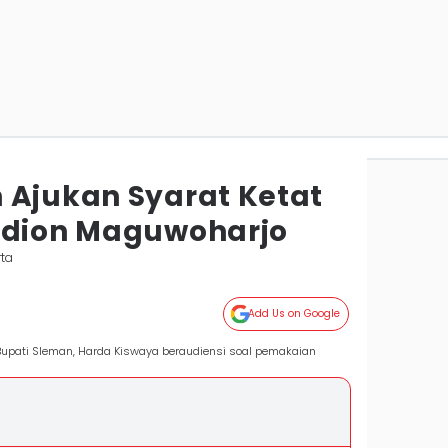
 Ajukan Syarat Ketat
adion Maguwoharjo
rta
Add Us on Google
 Bupati Sleman, Harda Kiswaya beraudiensi soal pemakaian