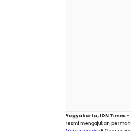
Yogyakarta, IDN Times
-
resmi mengajukan permo
Maguwoharjo
di Sleman se