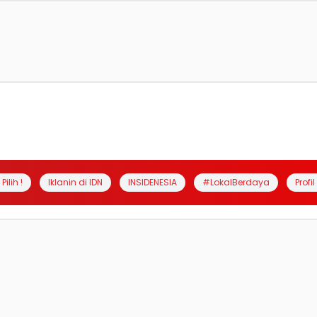
Pilih !
Iklanin di IDN
INSIDENESIA
#LokalBerdaya
Profi