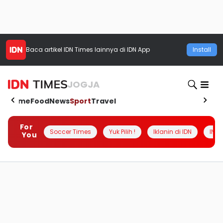
Baca artikel
IDN Times
lainnya di IDN App
Install
JOGJA
Home
Food
News
Sport
Travel
For
Soccer Times
Yuk Pilih !
Iklanin di IDN
INSI
You