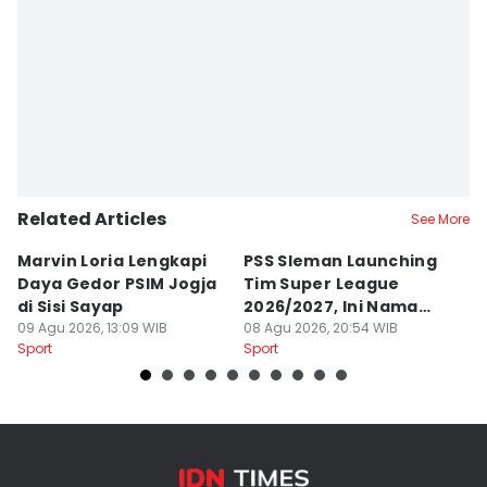
Related Articles
See More
Marvin Loria Lengkapi
PSS Sleman Launching
P
Daya Gedor PSIM Jogja
Tim Super League
G
di Sisi Sayap
2026/2027, Ini Nama
B
09 Agu 2026, 13:09 WIB
Para Pemain
08 Agu 2026, 20:54 WIB
M
07
Sport
Sport
Sp