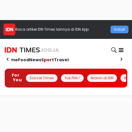
Baca artikel
IDN Times
lainnya di IDN App
Install
JOGJA
Home
Food
News
Sport
Travel
For
Soccer Times
Yuk Pilih !
Iklanin di IDN
INSI
You