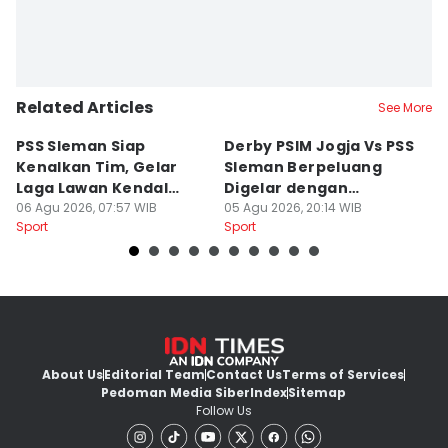
Related Articles
See More
PSS Sleman Siap
Derby PSIM Jogja Vs PSS
Tr
Kenalkan Tim, Gelar
Sleman Berpeluang
O
Laga Lawan Kendal
Digelar dengan
d
Tornado FC
06 Agu 2026, 07:57 WIB
Penonton
05 Agu 2026, 20:14 WIB
M
03
Sport
Sport
Sp
About Us
Editorial Team
Contact Us
Terms of Services
Pedoman Media Siber
Index
Sitemap
Follow Us