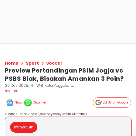
Home
Sport
Soccer
Preview Pertandingan PSIM Jogja vs
PSBS Biak, Bisakah Amankan 3 Poin?
29 Des 2025, 14:11 WIB
Kota Yogyakarta
rizkilutfi
News
Channel
Add Us on Google
ilustrasi sepak bola (pixabay.com/Kelvin Stuttard)
Intinya Sih