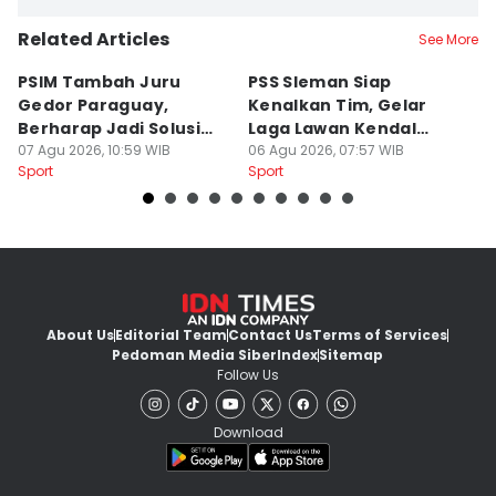
Related Articles
See More
PSIM Tambah Juru
PSS Sleman Siap
D
Gedor Paraguay,
Kenalkan Tim, Gelar
S
Berharap Jadi Solusi
Laga Lawan Kendal
D
Minimnya Pencetak Gol
07 Agu 2026, 10:59 WIB
Tornado FC
06 Agu 2026, 07:57 WIB
P
05
Sport
Sport
Sp
About Us
Editorial Team
Contact Us
Terms of Services
Pedoman Media Siber
Index
Sitemap
Follow Us
Download