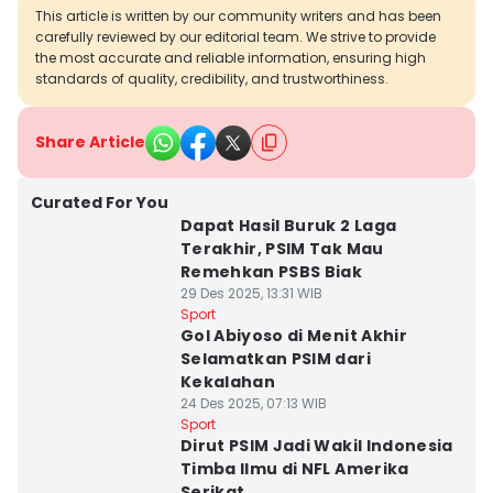
This article is written by our community writers and has been
carefully reviewed by our editorial team. We strive to provide
the most accurate and reliable information, ensuring high
standards of quality, credibility, and trustworthiness.
Share Article
Curated For You
Dapat Hasil Buruk 2 Laga
Terakhir, PSIM Tak Mau
Remehkan PSBS Biak
29 Des 2025, 13:31 WIB
Sport
Gol Abiyoso di Menit Akhir
Selamatkan PSIM dari
Kekalahan
24 Des 2025, 07:13 WIB
Sport
Dirut PSIM Jadi Wakil Indonesia
Timba Ilmu di NFL Amerika
Serikat