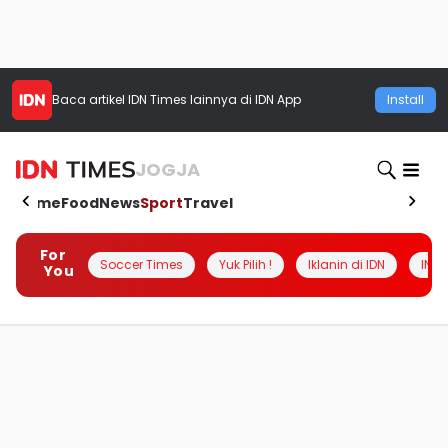
Baca artikel
IDN Times
lainnya di IDN App
Install
JOGJA
Home
Food
News
Sport
Travel
For
Soccer Times
Yuk Pilih !
Iklanin di IDN
INSI
You