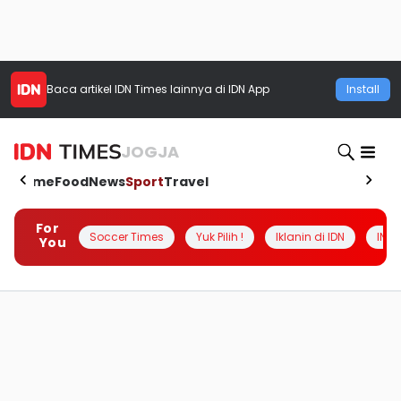
Baca artikel
IDN Times
lainnya di IDN App
Install
JOGJA
Home
Food
News
Sport
Travel
For
Soccer Times
Yuk Pilih !
Iklanin di IDN
INSI
You