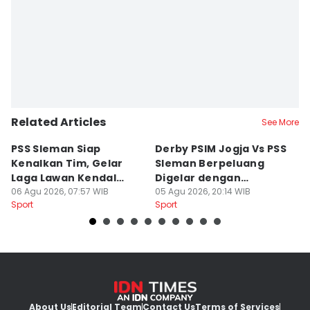
Related Articles
See More
PSS Sleman Siap
Derby PSIM Jogja Vs PSS
Tr
Kenalkan Tim, Gelar
Sleman Berpeluang
O
Laga Lawan Kendal
Digelar dengan
d
Tornado FC
06 Agu 2026, 07:57 WIB
Penonton
05 Agu 2026, 20:14 WIB
M
03
Sport
Sport
Sp
About Us
Editorial Team
Contact Us
Terms of Services