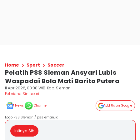
Home
Sport
Soccer
Pelatih PSS Sleman Ansyari Lubis
Waspadai Bola Mati Barito Putera
11 Apr 2026, 08:08 WIB
Kab. Sleman
Febriana Sintasari
News
Channel
Add Us on Google
Logo PSS Sleman / pssleman,.id
Intinya Sih