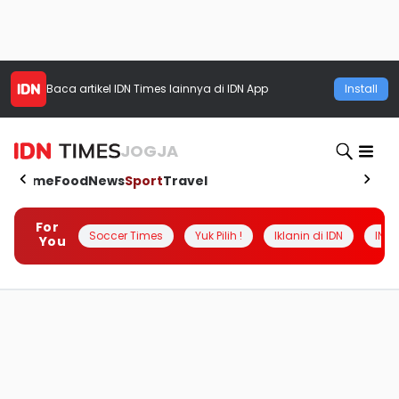
Baca artikel
IDN Times
lainnya di IDN App
Install
JOGJA
Home
Food
News
Sport
Travel
For
Soccer Times
Yuk Pilih !
Iklanin di IDN
INSI
You