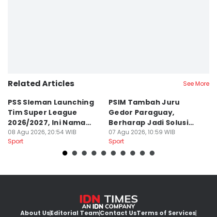
Related Articles
See More
PSS Sleman Launching
PSIM Tambah Juru
P
Tim Super League
Gedor Paraguay,
K
2026/2027, Ini Nama
Berharap Jadi Solusi
L
Para Pemain
08 Agu 2026, 20:54 WIB
Minimnya Pencetak Gol
07 Agu 2026, 10:59 WIB
T
06
Sport
Sport
Sp
About Us
Editorial Team
Contact Us
Terms of Services