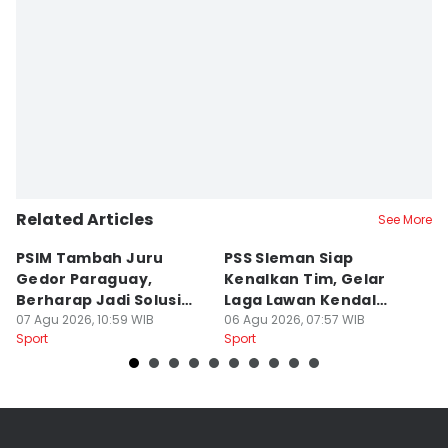
Related Articles
See More
PSIM Tambah Juru
PSS Sleman Siap
D
Gedor Paraguay,
Kenalkan Tim, Gelar
S
Berharap Jadi Solusi
Laga Lawan Kendal
D
Minimnya Pencetak Gol
07 Agu 2026, 10:59 WIB
Tornado FC
06 Agu 2026, 07:57 WIB
P
05
Sport
Sport
Sp