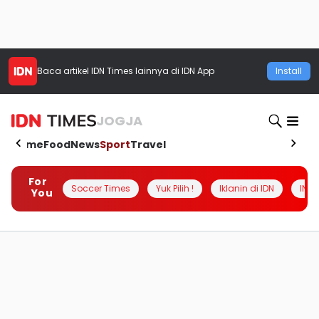
Baca artikel
IDN Times
lainnya di IDN App
Install
JOGJA
Home
Food
News
Sport
Travel
For
Soccer Times
Yuk Pilih !
Iklanin di IDN
INSI
You