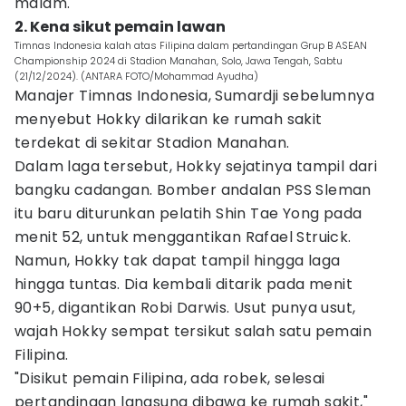
malam.
2. Kena sikut pemain lawan
Timnas Indonesia kalah atas Filipina dalam pertandingan Grup B ASEAN
Championship 2024 di Stadion Manahan, Solo, Jawa Tengah, Sabtu
(21/12/2024). (ANTARA FOTO/Mohammad Ayudha)
Manajer Timnas Indonesia, Sumardji sebelumnya
menyebut Hokky dilarikan ke rumah sakit
terdekat di sekitar Stadion Manahan.
Dalam laga tersebut, Hokky sejatinya tampil dari
bangku cadangan. Bomber andalan PSS Sleman
itu baru diturunkan pelatih Shin Tae Yong pada
menit 52, untuk menggantikan Rafael Struick.
Namun, Hokky tak dapat tampil hingga laga
hingga tuntas. Dia kembali ditarik pada menit
90+5, digantikan Robi Darwis. Usut punya usut,
wajah Hokky sempat tersikut salah satu pemain
Filipina.
"Disikut pemain Filipina, ada robek, selesai
pertandingan langsung dibawa ke rumah sakit,"