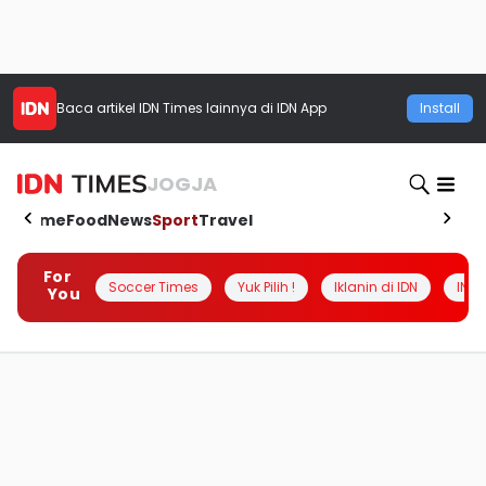
Baca artikel
IDN Times
lainnya di IDN App
Install
JOGJA
Home
Food
News
Sport
Travel
For
Soccer Times
Yuk Pilih !
Iklanin di IDN
INSI
You