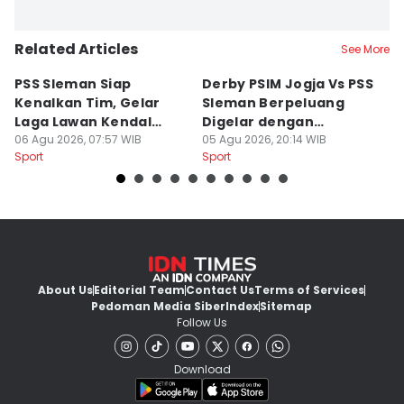
Related Articles
See More
PSS Sleman Siap
Derby PSIM Jogja Vs PSS
Tr
Kenalkan Tim, Gelar
Sleman Berpeluang
O
Laga Lawan Kendal
Digelar dengan
d
Tornado FC
06 Agu 2026, 07:57 WIB
Penonton
05 Agu 2026, 20:14 WIB
M
03
Sport
Sport
Sp
About Us
Editorial Team
Contact Us
Terms of Services
Pedoman Media Siber
Index
Sitemap
Follow Us
Download