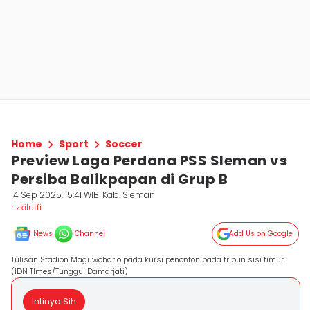
Home
Sport
Soccer
Preview Laga Perdana PSS Sleman vs
Persiba Balikpapan di Grup B
14 Sep 2025, 15:41 WIB
Kab. Sleman
rizkilutfi
News
Channel
Add Us on Google
Tulisan Stadion Maguwoharjo pada kursi penonton pada tribun sisi timur.
(IDN TImes/Tunggul Damarjati)
Intinya Sih