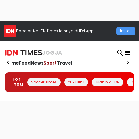
Baca artikel
IDN Times
lainnya di IDN App
Install
JOGJA
Home
Food
News
Sport
Travel
For
Soccer Times
Yuk Pilih !
Iklanin di IDN
INSI
You