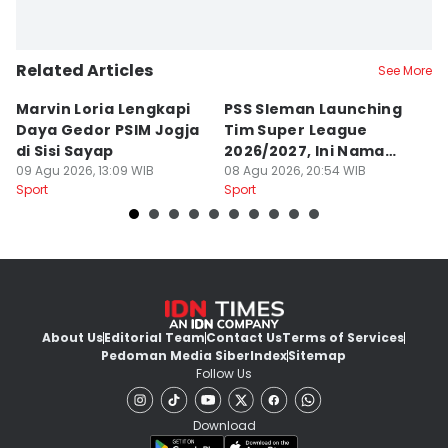
Related Articles
See More
Marvin Loria Lengkapi
PSS Sleman Launching
P
Daya Gedor PSIM Jogja
Tim Super League
G
di Sisi Sayap
2026/2027, Ini Nama
B
09 Agu 2026, 13:09 WIB
Para Pemain
08 Agu 2026, 20:54 WIB
M
07
Sport
Sport
Sp
About Us
Editorial Team
Contact Us
Terms of Services
Pedoman Media Siber
Index
Sitemap
Follow Us
Download