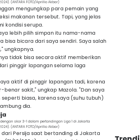
/2024). (ANTARA FOTO/Aprillio Akbar)
enggan mengungkap para pemain yang
eksi makanan tersebut. Tapi, yang jelas
i kondisi serupa.
aya lebih pilih simpan itu nama-nama
 bisa bicara dari saya sendiri. Saya salah
," ungkapnya.
ya tidak bisa secara aktif memberikan
ari pinggir lapangan selama laga
saya aktif di pinggir lapangan tadi, karena
r-benar sakit," ungkap Mazola. "Dan saya
n seperti biasa, karena saya (suhu tubuh)
sambung dia.
ja
dengan skor 3-1 dalam pertandingan Liga 1 di Jakarta
/2024). (ANTARA FOTO/Aprillio Akbar)
dari Persija saat bertanding di Jakarta
Trend