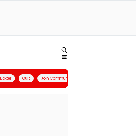
l Dokter
Quiz
Join Community