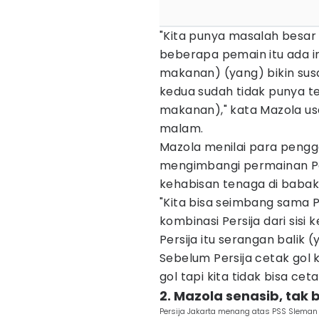
"Kita punya masalah besar d
beberapa pemain itu ada in
makanan) (yang) bikin susa
kedua sudah tidak punya te
makanan)," kata Mazola usa
malam.
Mazola menilai para pen
mengimbangi permainan Per
kehabisan tenaga di babak
"Kita bisa seimbang sama P
kombinasi Persija dari sisi 
Persija itu serangan balik
Sebelum Persija cetak gol
gol tapi kita tidak bisa cet
2. Mazola senasib, tak 
Persija Jakarta menang atas PSS Sleman 