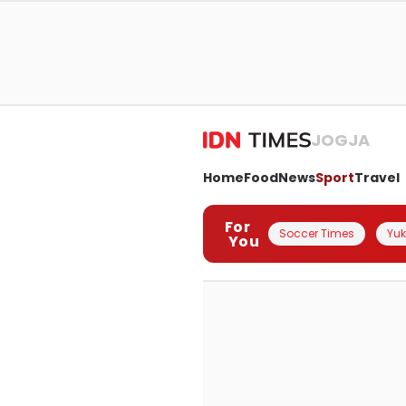
JOGJA
Home
Food
News
Sport
Travel
For
Soccer Times
Yuk 
You