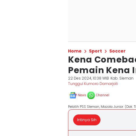
Home
Sport
Soccer
Kena Comeback 
Pemain Kena 
22 Des 2024, 10:38 WIB
Kab. Sleman
Tunggul Kumoro Damarjati
News
Channel
Pelatih PSS Sleman, Mazola Junior. (Dok. 
Intinya Sih