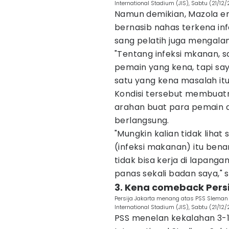
International Stadium (JIS), Sabtu (21/12
Namun demikian, Mazola 
bernasib nahas terkena inf
sang pelatih juga mengalam
"Tentang infeksi mkanan, s
pemain yang kena, tapi saya
satu yang kena masalah itu
Kondisi tersebut membuatn
arahan buat para pemain d
berlangsung.
"Mungkin kalian tidak lihat 
(infeksi makanan) itu bena
tidak bisa kerja di lapanga
panas sekali badan saya," 
3. Kena comeback Persi
Persija Jakarta menang atas PSS Sleman 
International Stadium (JIS), Sabtu (21/12
PSS menelan kekalahan 3-1 