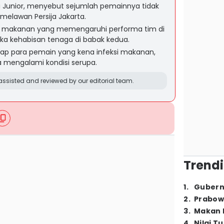
a Junior, menyebut sejumlah pemainnya tidak
 melawan Persija Jakarta.
i makanan yang memengaruhi performa tim di
a kehabisan tenaga di babak kedua.
p para pemain yang kena infeksi makanan,
a mengalami kondisi serupa.
ssisted and reviewed by our editorial team.
Trendi
1
.
Gubern
2
.
Prabow
3
.
Makan B
4
.
Nilai T