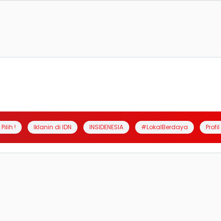
Pilih !
Iklanin di IDN
INSIDENESIA
#LokalBerdaya
Profi