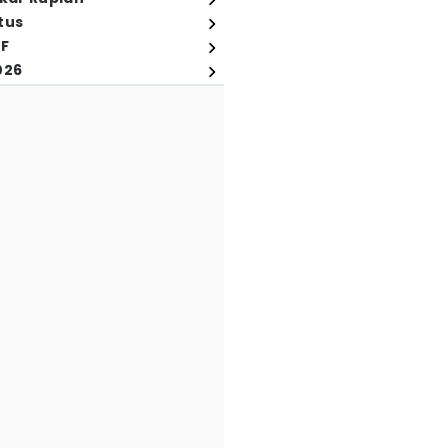
tus
FF
026