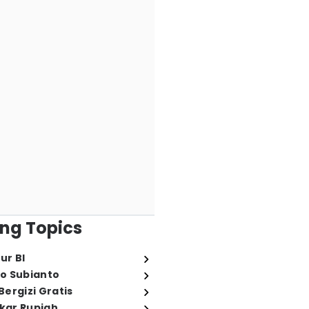
ng Topics
ur BI
o Subianto
ergizi Gratis
ukar Rupiah