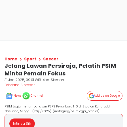
Home
Sport
Soccer
Jelang Lawan Persiraja, Pelatih PSIM
Minta Pemain Fokus
31 Jan 2025, 09:01 WIB
Kab. Sleman
Febriana Sintasari
News
Channel
Add Us on Google
PSIM Jogja menumbangkan PSPS Pekanbaru 1-0 di Stadion Kaharuddin
Nasution, Minggu (26/1/2025). (instagrag/psimjogja_official)
Intinya Sih