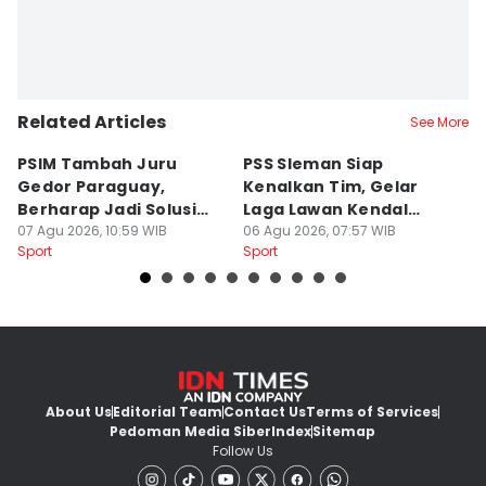
Related Articles
See More
PSIM Tambah Juru
PSS Sleman Siap
D
Gedor Paraguay,
Kenalkan Tim, Gelar
S
Berharap Jadi Solusi
Laga Lawan Kendal
D
Minimnya Pencetak Gol
07 Agu 2026, 10:59 WIB
Tornado FC
06 Agu 2026, 07:57 WIB
P
05
Sport
Sport
Sp
About Us
Editorial Team
Contact Us
Terms of Services
Pedoman Media Siber
Index
Sitemap
Follow Us