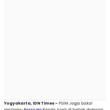
Yogyakarta, IDN Times -
PSIM Jogja bakal
menjamu
Persiraja
Banda Aceh di babak delapan