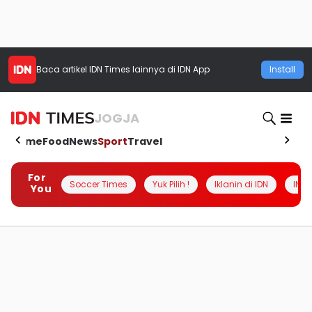
Baca artikel
IDN Times
lainnya di IDN App
Install
JOGJA
Home
Food
News
Sport
Travel
For
Soccer Times
Yuk Pilih !
Iklanin di IDN
INSI
You