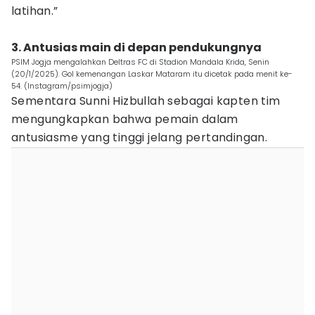
latihan.”
3. Antusias main di depan pendukungnya
PSIM Jogja mengalahkan Deltras FC di Stadion Mandala Krida, Senin
(20/1/2025). Gol kemenangan Laskar Mataram itu dicetak pada menit ke-
54. (Instagram/psimjogja)
Sementara Sunni Hizbullah sebagai kapten tim
mengungkapkan bahwa pemain dalam
antusiasme yang tinggi jelang pertandingan.