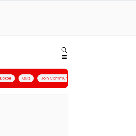
l Dokter
Quiz
Join Community