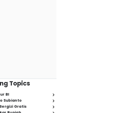
ng Topics
ur BI
o Subianto
ergizi Gratis
ukar Rupiah