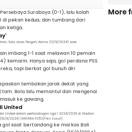
More 
Persebaya Surabaya (0-1), lalu kalah
) di pekan kedua, dan tumbang dari
an ketiga.
ay'
han, Solo, Jawa Tengah, Kamis (12/9/2024) sore.
in imbang 1-1 saat melawan 10 pemain
4) kemarin. Hanya saja, gol perdana PSS
eka, tapi berkat gol bunuh diri
lepaskan tembakan jarak dekat yang
t Etam. Bola lalu memantul dan mengenai
 masuk ke gawang.
li United
li United dalam pertandingan Liga 1 2024/2025 di Stadion
n (16/9/2024) (ANTARA FOTO/Fikri Yusuf)
 gol saat bertandang ke markas Bali