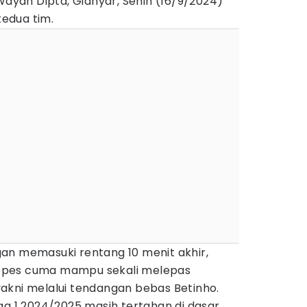
 Wayan Dipta, Gianyar, Senin (16/9/2024)
kedua tim.
an memasuki rentang 10 menit akhir,
opes cuma mampu sekali melepas
akni melalui tendangan bebas Betinho.
ga 1 2024/2025 masih tertahan di dasar