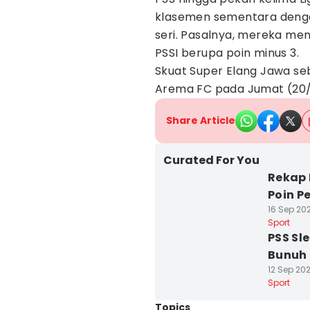
klasemen sementara dengan
seri. Pasalnya, mereka me
PSSI berupa poin minus 3.
Skuat Super Elang Jawa s
Arema FC pada Jumat (20/
Share Article
Curated For You
Rekap 
Poin P
16 Sep 202
Sport
PSS Sl
Bunuh 
12 Sep 202
Sport
Topics