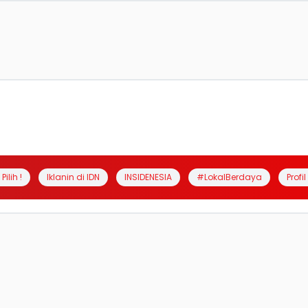
Pilih !
Iklanin di IDN
INSIDENESIA
#LokalBerdaya
Profi