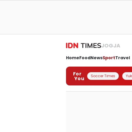
JOGJA
Home
Food
News
Sport
Travel
For
Soccer Times
Yuk 
You