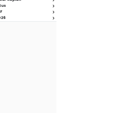
tus
FF
026