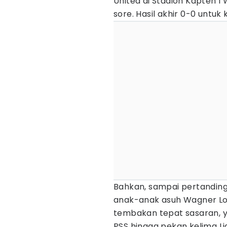
United di Stadion Kapten I
sore. Hasil akhir 0-0 untuk 
Bahkan, sampai pertanding
anak-anak asuh Wagner L
tembakan tepat sasaran, y
PSS hingga pekan kelima Li