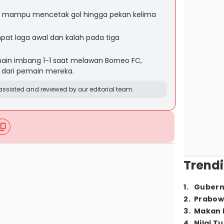
 mampu mencetak gol hingga pekan kelima
mpat laga awal dan kalah pada tiga
in imbang 1-1 saat melawan Borneo FC,
dari pemain mereka.
ssisted and reviewed by our editorial team.
Trendi
1
.
Gubern
2
.
Prabow
3
.
Makan B
4
.
Nilai T