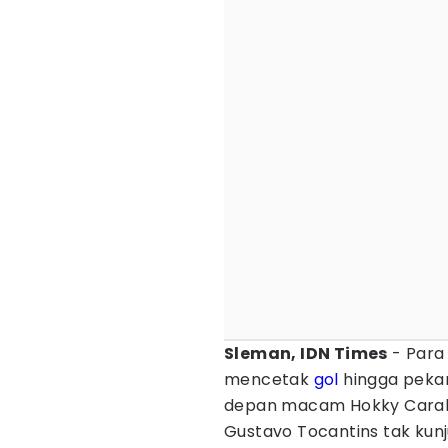
Sleman, IDN Times
- Para
mencetak
gol
hingga peka
depan macam Hokky Caraka,
Gustavo Tocantins tak kun