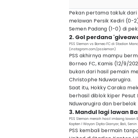
Pekan pertama takluk dari 
melawan Persik Kediri (0-2
Semen Padang (1-0) di pek
2. Gol perdana 'giveaw
PSS Sleman vs Borneo FC di Stadion Mana
(instagram.com/pssleman)
PSS akhirnya mampu berma
Borneo FC, Kamis (12/9/202
bukan dari hasil pemain mer
Christophe Nduwarugira.
Saat itu, Hokky Caraka me
berhasil diblok kiper Pesu
Nduwarugira dan berbelok
3. Mandul lagi lawan Ba
PSS Sleman meraih hasil imbang lawan Ba
Kapten I Wayan Dipta Gianyar, Bali, Seni
PSS kembali bermain tanpa