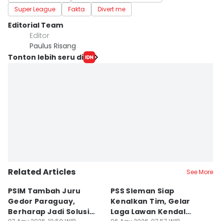
Super League
Fakta
Divert me
Editorial Team
Editor
Paulus Risang
Tonton lebih seru di
Related Articles
See More
PSIM Tambah Juru
PSS Sleman Siap
D
Gedor Paraguay,
Kenalkan Tim, Gelar
S
Berharap Jadi Solusi
Laga Lawan Kendal
D