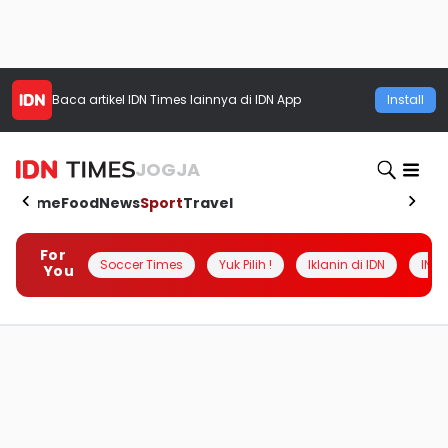
Baca artikel
IDN Times
lainnya di IDN App
Install
JOGJA
Home
Food
News
Sport
Travel
For
Soccer Times
Yuk Pilih !
Iklanin di IDN
INSI
You