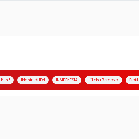
Pilih !
Iklanin di IDN
INSIDENESIA
#LokalBerdaya
Profi