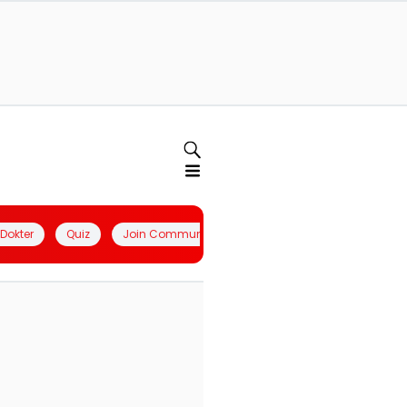
l Dokter
Quiz
Join Community