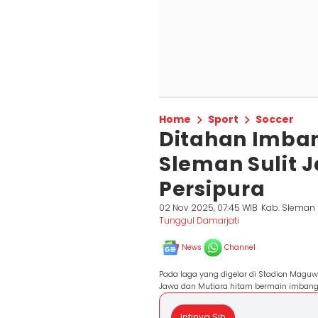
Home
Sport
Soccer
Ditahan Imban
Sleman Sulit 
Persipura
02 Nov 2025, 07:45 WIB
Kab. Sleman
Tunggul Damarjati
News
Channel
Pada laga yang digelar di Stadion Maguw
Jawa dan Mutiara hitam bermain imbang 
Intinya Sih