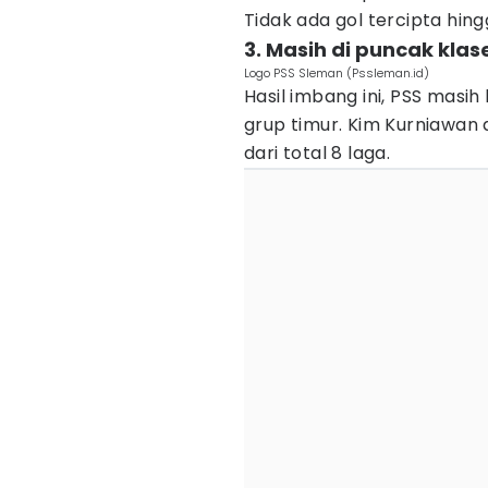
Tidak ada gol tercipta hing
3. Masih di puncak kla
Logo PSS Sleman (Pssleman.id)
Hasil imbang ini, PSS mas
grup timur. Kim Kurniawa
dari total 8 laga.