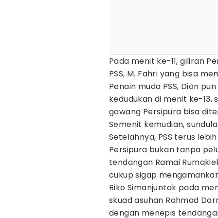
Pada menit ke-11, giliran P
PSS, M. Fahri yang bisa m
Penain muda PSS, Dion p
kedudukan di menit ke-13, 
gawang Persipura bisa ditep
Semenit kemudian, sundulan
Setelahnya, PSS terus leb
Persipura bukan tanpa pelu
tendangan Ramai Rumakiek p
cukup sigap mengamankan
Riko Simanjuntak pada m
skuad asuhan Rahmad Darm
dengan menepis tendangan