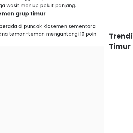
ga wasit meniup peluit panjang.
semen grup timur
ih berada di puncak klasemen sementara
n dna teman-teman mengantongi 19 poin
Trend
Timur