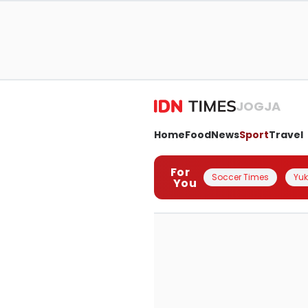
JOGJA
Home
Food
News
Sport
Travel
For
Soccer Times
Yuk 
You