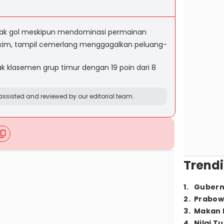
ak gol meskipun mendominasi permainan
 Hakim, tampil cemerlang menggagalkan peluang-
k klasemen grup timur dengan 19 poin dari 8
ssisted and reviewed by our editorial team.
Trendi
1
.
Gubern
2
.
Prabow
3
.
Makan B
4
.
Nilai T