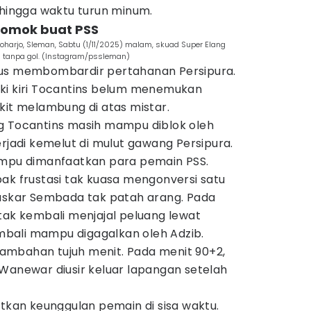
 hingga waktu turun minum.
 momok buat PSS
oharjo, Sleman, Sabtu (1/11/2025) malam, skuad Super Elang
 tanpa gol. (Instagram/pssleman)
rus membombardir pertahanan Persipura.
ki kiri Tocantins belum menemukan
kit melambung di atas mistar.
g Tocantins masih mampu diblok oleh
erjadi kemelut di mulut gawang Persipura.
ampu dimanfaatkan para pemain PSS.
ak frustasi tak kuasa mengonversi satu
Laskar Sembada tak patah arang. Pada
tak kembali menjajal peluang lewat
bali mampu digagalkan oleh Adzib.
ambahan tujuh menit. Pada menit 90+2,
 Wanewar diusir keluar lapangan setelah
an keunggulan pemain di sisa waktu.