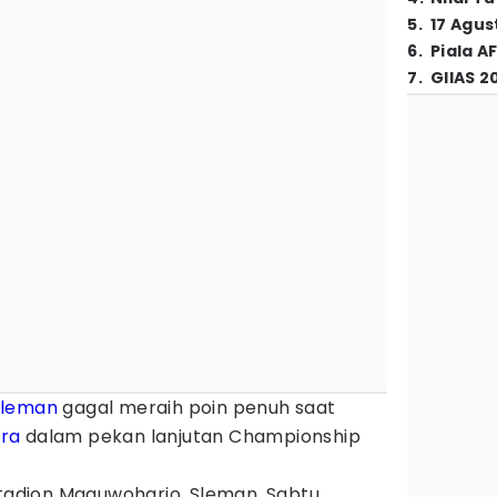
5
.
17 Agus
6
.
Piala A
7
.
GIIAS 2
Sleman
gagal meraih poin penuh saat
ura
dalam pekan lanjutan Championship
Stadion Maguwoharjo, Sleman, Sabtu