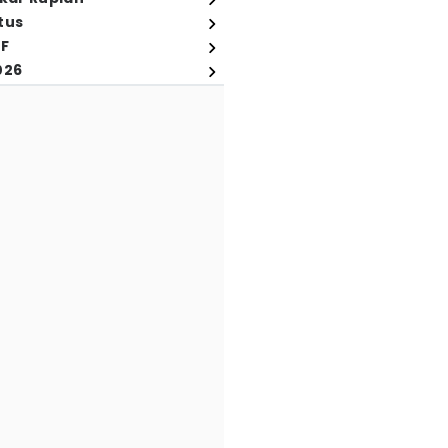
tus
FF
026