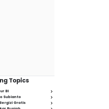
ng Topics
ur BI
o Subianto
ergizi Gratis
ukar Rupiah