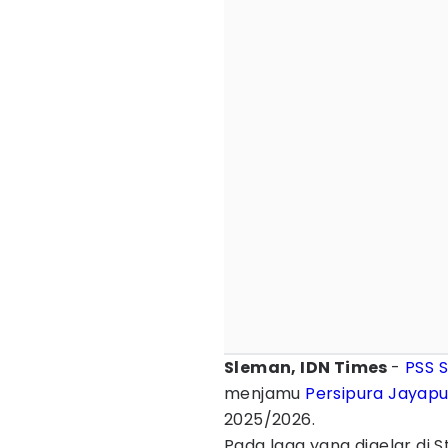
Sleman, IDN Times
-
PSS 
menjamu
Persipura Jayap
2025/2026.
Pada laga yang digelar di 