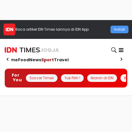
Baca artikel
IDN Times
lainnya di IDN App
Install
JOGJA
Home
Food
News
Sport
Travel
For
Soccer Times
Yuk Pilih !
Iklanin di IDN
INSI
You