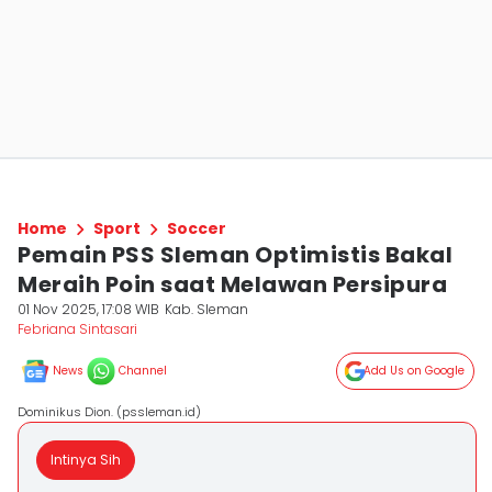
Home
Sport
Soccer
Pemain PSS Sleman Optimistis Bakal
Meraih Poin saat Melawan Persipura
01 Nov 2025, 17:08 WIB
Kab. Sleman
Febriana Sintasari
News
Channel
Add Us on Google
Dominikus Dion. (pssleman.id)
Intinya Sih