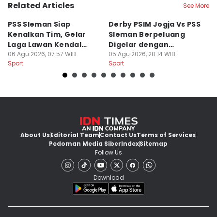
Related Articles
See More
PSS Sleman Siap
Derby PSIM Jogja Vs PSS
Tr
Kenalkan Tim, Gelar
Sleman Berpeluang
O
Laga Lawan Kendal
Digelar dengan
d
Tornado FC
06 Agu 2026, 07:57 WIB
Penonton
05 Agu 2026, 20:14 WIB
M
03
Sport
Sport
Sp
About Us
Editorial Team
Contact Us
Terms of Services
Pedoman Media Siber
Index
Sitemap
Follow Us
Download