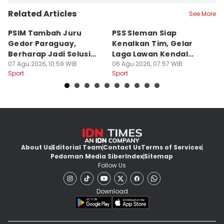
Related Articles
See More
PSIM Tambah Juru
PSS Sleman Siap
D
Gedor Paraguay,
Kenalkan Tim, Gelar
S
Berharap Jadi Solusi
Laga Lawan Kendal
D
Minimnya Pencetak Gol
07 Agu 2026, 10:59 WIB
Tornado FC
06 Agu 2026, 07:57 WIB
P
05
Sport
Sport
Sp
About Us
Editorial Team
Contact Us
Terms of Services
Pedoman Media Siber
Index
Sitemap
Follow Us
Download