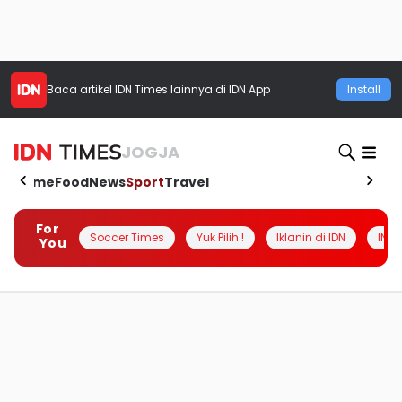
Baca artikel
IDN Times
lainnya di IDN App
Install
JOGJA
Home
Food
News
Sport
Travel
For
Soccer Times
Yuk Pilih !
Iklanin di IDN
INSI
You