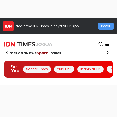
Baca artikel
IDN Times
lainnya di IDN App
Install
JOGJA
Home
Food
News
Sport
Travel
For
Soccer Times
Yuk Pilih !
Iklanin di IDN
INSI
You