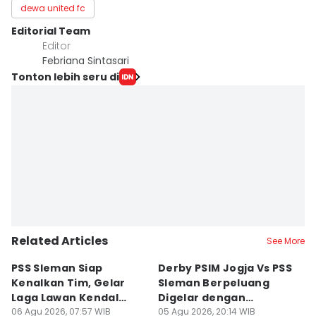
dewa united fc
Editorial Team
Editor
Febriana Sintasari
Tonton lebih seru di
Related Articles
See More
PSS Sleman Siap
Derby PSIM Jogja Vs PSS
Tr
Kenalkan Tim, Gelar
Sleman Berpeluang
O
Laga Lawan Kendal
Digelar dengan
d
Tornado FC
06 Agu 2026, 07:57 WIB
Penonton
05 Agu 2026, 20:14 WIB
M
03