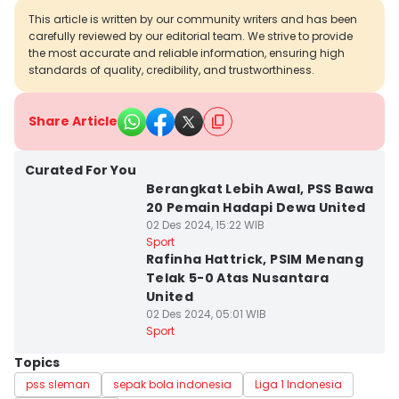
This article is written by our community writers and has been
carefully reviewed by our editorial team. We strive to provide
the most accurate and reliable information, ensuring high
standards of quality, credibility, and trustworthiness.
Share Article
Curated For You
Berangkat Lebih Awal, PSS Bawa
20 Pemain Hadapi Dewa United
02 Des 2024, 15:22 WIB
Sport
Rafinha Hattrick, PSIM Menang
Telak 5-0 Atas Nusantara
United
02 Des 2024, 05:01 WIB
Sport
Topics
pss sleman
sepak bola indonesia
Liga 1 Indonesia