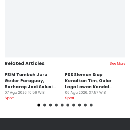
Related Articles
See More
PSIM Tambah Juru
PSS Sleman Siap
D
Gedor Paraguay,
Kenalkan Tim, Gelar
S
Berharap Jadi Solusi
Laga Lawan Kendal
D
Minimnya Pencetak Gol
07 Agu 2026, 10:59 WIB
Tornado FC
06 Agu 2026, 07:57 WIB
P
05
Sport
Sport
Sp