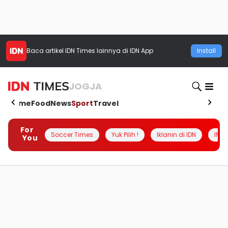
Baca artikel
IDN Times
lainnya di IDN App
Install
JOGJA
Home
Food
News
Sport
Travel
For
Soccer Times
Yuk Pilih !
Iklanin di IDN
INSI
You