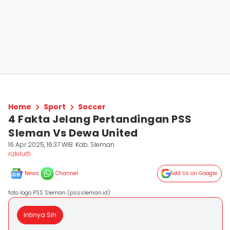
Home
Sport
Soccer
4 Fakta Jelang Pertandingan PSS
Sleman Vs Dewa United
16 Apr 2025, 16:37 WIB
Kab. Sleman
rizkilutfi
News
Channel
Add Us on Google
foto logo PSS Sleman (psssleman.id)
Intinya Sih