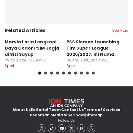
Related Articles
See More
Marvin Loria Lengkapi
PSS Sleman Launching
P
Daya Gedor PSIM Jogja
Tim Super League
G
di Sisi Sayap
2026/2027, Ini Nama
B
09 Agu 2026, 13:09 WIB
Para Pemain
08 Agu 2026, 20:54 WIB
M
07
Sport
Sport
Sp
About Us
Editorial Team
Contact Us
Terms of Services
Pedoman Media Siber
Index
Sitemap
Follow Us