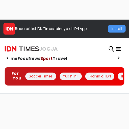
Baca artikel
IDN Times
lainnya di IDN App
Install
JOGJA
Home
Food
News
Sport
Travel
For
Soccer Times
Yuk Pilih !
Iklanin di IDN
INSI
You