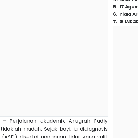
5
.
17 Agus
6
.
Piala A
7
.
GIIAS 2
s –
Perjalanan akademik Anugrah Fadly
idaklah mudah. Sejak bayi, ia didiagnosis
(ASD) disertai gangguan tidur yang sulit