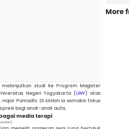
More 
a melanjutkan studi ke Program Magister
Universitas Negeri Yogyakarta (
UNY
) atas
 Hajar Pamadhi. Di sinilah ia semakin fokus
resi bagi anak-anak autis.
ebagai media terapi
hraufan)
Uga meneliti pameran seni rupa bertajuk