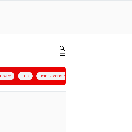
l Dokter
Quiz
Join Community