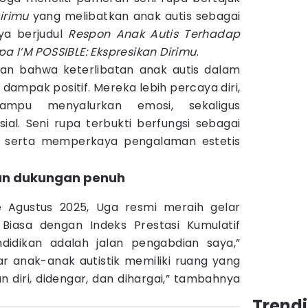
Dirimu
yang melibatkan anak autis sebagai
nya berjudul
Respon Anak Autis Terhadap
a I’M POSSIBLE: Ekspresikan Dirimu
.
kan bahwa keterlibatan anak autis dalam
ampak positif. Mereka lebih percaya diri,
 mampu menyalurkan emosi, sekaligus
ial. Seni rupa terbukti berfungsi sebagai
i, serta memperkaya pengalaman estetis
gan dukungan penuh
)
 Agustus 2025, Uga resmi meraih gelar
 Biasa dengan Indeks Prestasi Kumulatif
ndidikan adalah jalan pengabdian saya,”
ar anak-anak autistik memiliki ruang yang
 diri, didengar, dan dihargai,” tambahnya
Trend