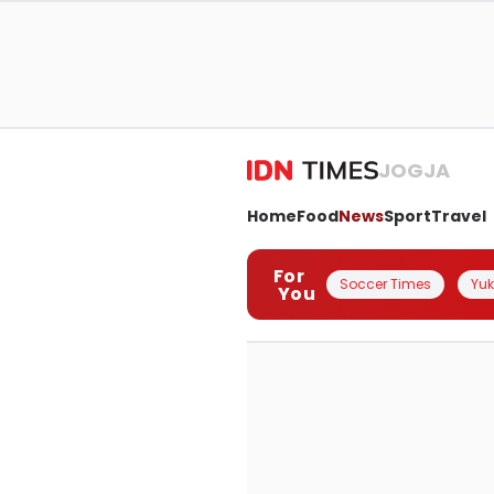
JOGJA
Home
Food
News
Sport
Travel
For
Soccer Times
Yuk 
You