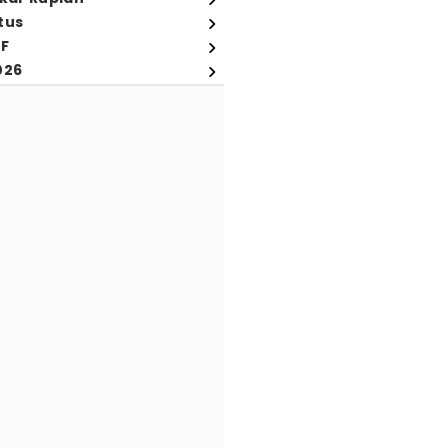
tus
FF
026