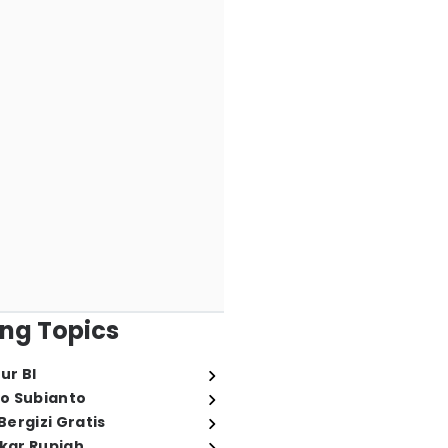
ng Topics
ur BI
o Subianto
ergizi Gratis
ukar Rupiah