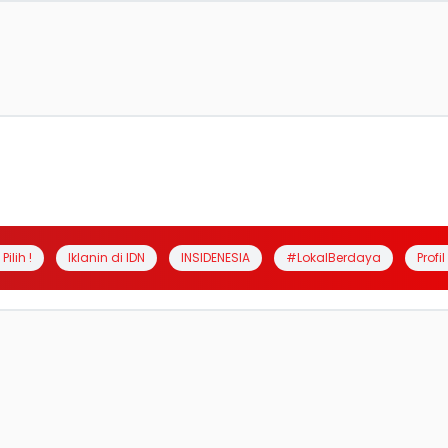
Pilih !
Iklanin di IDN
INSIDENESIA
#LokalBerdaya
Profi