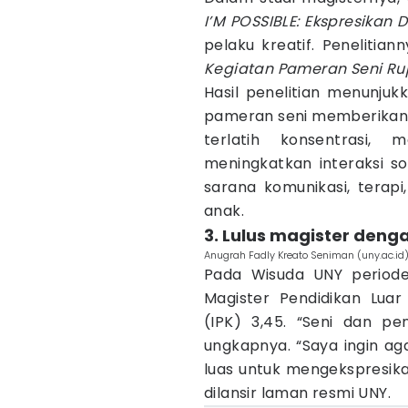
I’M POSSIBLE: Ekspresikan 
pelaku kreatif. Penelitian
Kegiatan Pameran Seni Rup
Hasil penelitian menunjuk
pameran seni memberikan d
terlatih konsentrasi,
meningkatkan interaksi sos
sarana komunikasi, terap
anak.
3. Lulus magister den
Anugrah Fadly Kreato Seniman (uny.ac.id
Pada Wisuda UNY periode
Magister Pendidikan Luar
(IPK) 3,45. “Seni dan pe
ungkapnya. “Saya ingin ag
luas untuk mengekspresikan
dilansir laman resmi UNY.