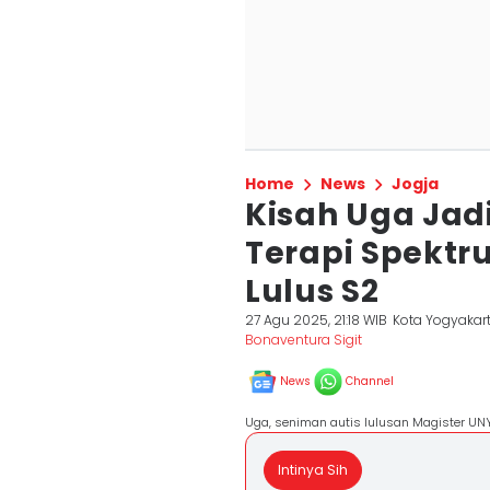
Home
News
Jogja
Kisah Uga Jad
Terapi Spektr
Lulus S2
27 Agu 2025, 21:18 WIB
Kota Yogyakar
Bonaventura Sigit
News
Channel
Uga, seniman autis lulusan Magister UNY
Intinya Sih