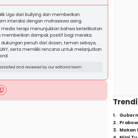
balik Uga dari bullying dan memberikan
m interaksi dengan mahasiswa asing.
i media terapi menunjukkan bahwa keterlibatan
pa memberikan dampak positif bagi mereka.
n dukungan penuh dari dosen, teman sebaya,
s UNY, serta memiliki rencana untuk melanjutkan
oral.
ssisted and reviewed by our editorial team.
Trendi
1
.
Gubern
2
.
Prabow
3
.
Makan B
4
.
Nilai T