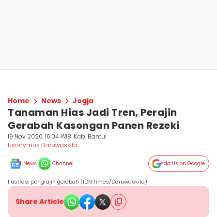
Home
News
Jogja
Tanaman Hias Jadi Tren, Perajin
Gerabah Kasongan Panen Rezeki
19 Nov 2020, 16:04 WIB
Kab. Bantul
Hironymus Daruwaskita
News
Channel
Add Us on Google
Ilustrasi pengrajin gerabah (IDN Times/Daruwaskita)
Share Article