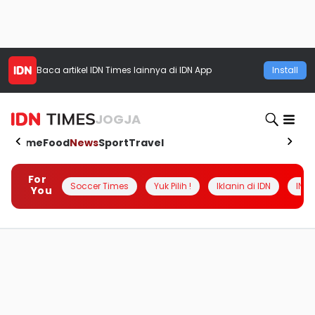
Baca artikel
IDN Times
lainnya di IDN App
Install
JOGJA
Home
Food
News
Sport
Travel
For
Soccer Times
Yuk Pilih !
Iklanin di IDN
INSI
You