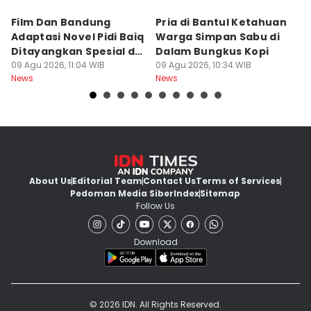
Film Dan Bandung
Pria di Bantul Ketahuan
J
Adaptasi Novel Pidi Baiq
Warga Simpan Sabu di
P
Ditayangkan Spesial di
Dalam Bungkus Kopi
H
Jogja
09 Agu 2026, 11:04 WIB
09 Agu 2026, 10:34 WIB
I
09
News
News
Ne
About Us
Editorial Team
Contact Us
Terms of Services
Pedoman Media Siber
Index
Sitemap
Follow Us
Download
© 2026 IDN. All Rights Reserved.