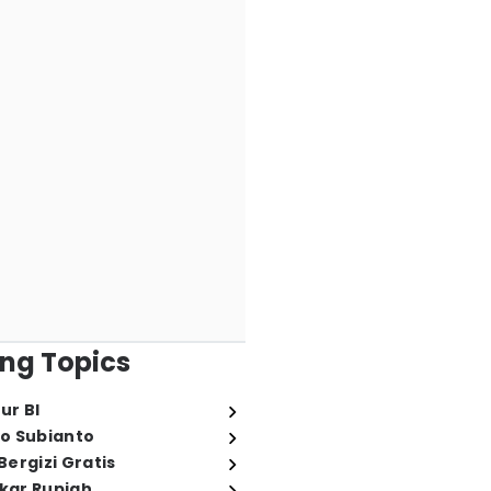
ng Topics
ur BI
o Subianto
ergizi Gratis
ukar Rupiah