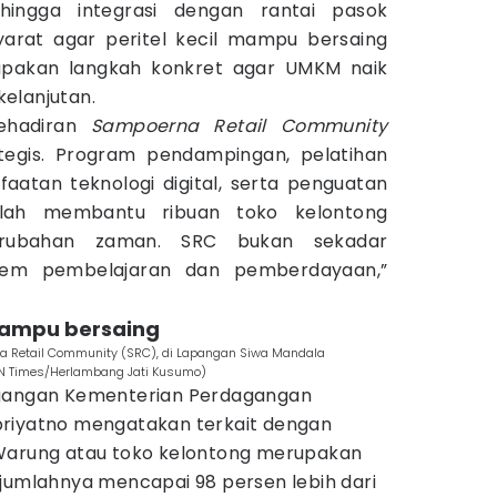
hingga integrasi dengan rantai pasok
arat agar peritel kecil mampu bersaing
rupakan langkah konkret agar UMKM naik
rkelanjutan.
kehadiran
Sampoerna Retail Community
tegis. Program pendampingan, pelatihan
atan teknologi digital, serta penguatan
telah membantu ribuan toko kelontong
erubahan zaman. SRC bukan sekadar
stem pembelajaran dan pemberdayaan,”
mampu bersaing
na Retail Community (SRC), di Lapangan Siwa Mandala
DN Times/Herlambang Jati Kusumo)
agangan Kementerian Perdagangan
priyatno mengatakan terkait dengan
 Warung atau toko kelontong merupakan
 jumlahnya mencapai 98 persen lebih dari