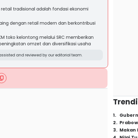
etail tradisional adalah fondasi ekonomi
ing dengan retail modern dan berkontribusi
KM toko kelontong melalui SRC memberikan
peningkatan omzet dan diversifikasi usaha
ssisted and reviewed by our editorial team.
Trendi
1
.
Gubern
2
.
Prabow
3
.
Makan B
4
.
Nilai T