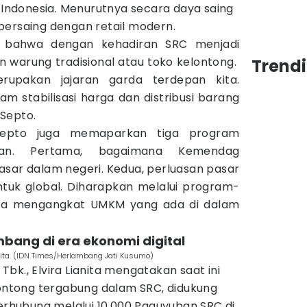
i Indonesia. Menurutnya secara daya saing
bersaing dengan retail modern.
 bahwa dengan kehadiran SRC menjadi
warung tradisional atau toko kelontong.
Trend
rupakan jajaran garda terdepan kita.
am stabilisasi harga dan distribusi barang
Septo.
Septo juga memaparkan tiga program
gan. Pertama, bagaimana Kemendag
ar dalam negeri. Kedua, perluasan pasar
untuk global. Diharapkan melalui program-
isa mengangkat UMKM yang ada di dalam
bang di era ekonomi digital
anita. (IDN Times/Herlambang Jati Kusumo)
bk., Elvira Lianita mengatakan saat ini
lontong tergabung dalam SRC, didukung
terhubung melalui 10.000 Paguyuban SRC di