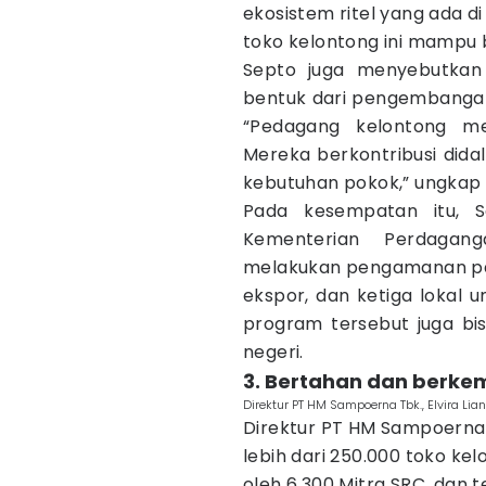
ekosistem ritel yang ada d
toko kelontong ini mampu 
Septo juga menyebutkan
bentuk dari pengembangan 
“Pedagang kelontong me
Mereka berkontribusi didal
kebutuhan pokok,” ungkap 
Pada kesempatan itu, 
Kementerian Perdagan
melakukan pengamanan pas
ekspor, dan ketiga lokal 
program tersebut juga b
negeri.
3. Bertahan dan berkem
Direktur PT HM Sampoerna Tbk., Elvira Li
Direktur PT HM Sampoerna T
lebih dari 250.000 toko ke
oleh 6.300 Mitra SRC, dan 