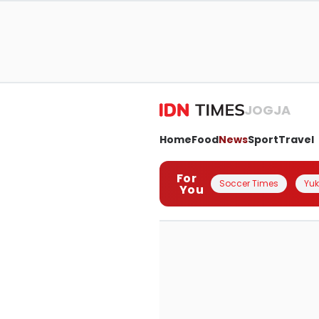
JOGJA
Home
Food
News
Sport
Travel
For
Soccer Times
Yuk 
You