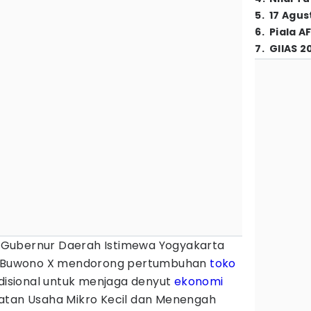
5
.
17 Agus
6
.
Piala A
7
.
GIIAS 2
Gubernur Daerah Istimewa Yogyakarta
ku Buwono X mendorong pertumbuhan
toko
adisional untuk menjaga denyut
ekonomi
atan Usaha Mikro Kecil dan Menengah