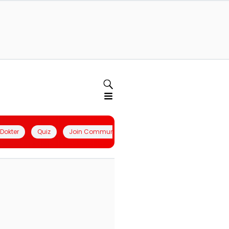
l Dokter
Quiz
Join Community