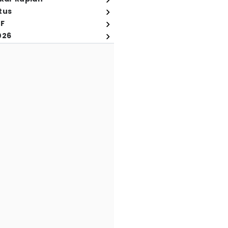
tus
FF
026