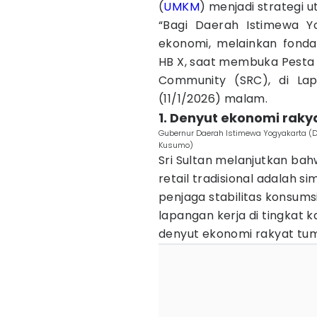
(
UMKM
) menjadi strategi 
“Bagi Daerah Istimewa Y
ekonomi, melainkan fondas
HB X, saat membuka Pesta 
Community (SRC), di La
(11/1/2026) malam.
1. Denyut ekonomi rak
Gubernur Daerah Istimewa Yogyakarta (D
Kusumo)
Sri Sultan melanjutkan ba
retail tradisional adalah si
penjaga stabilitas konsums
lapangan kerja di tingkat k
denyut ekonomi rakyat tu