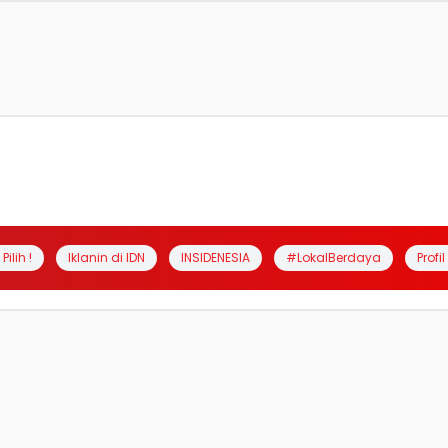
Pilih !
Iklanin di IDN
INSIDENESIA
#LokalBerdaya
Profi