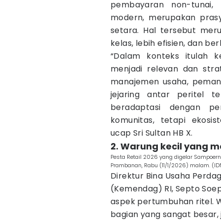
pembayaran non-tunai, 
modern, merupakan prasy
setara. Hal tersebut me
kelas, lebih efisien, dan be
“Dalam konteks itulah 
menjadi relevan dan stra
manajemen usaha, pemanfa
jejaring antar peritel 
beradaptasi dengan p
komunitas, tetapi ekosi
ucap Sri Sultan HB X.
2. Warung kecil yang 
Pesta Retail 2026 yang digelar Sampoer
Prambanan, Rabu (11/1/2026) malam. (I
Direktur Bina Usaha Perd
(Kemendag) RI, Septo Soe
aspek pertumbuhan ritel.
bagian yang sangat besar,