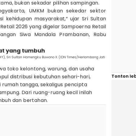
utama, bukan sekadar pilihan sampingan.
ogyakarta, UMKM bukan sekedar sektor
i kehidupan masyarakat,” ujar Sri Sultan
Retail 2026 yang digelar Sampoerna Retail
pangan Siwa Mandala Prambanan, Rabu
yat yang tumbuh
IY), Sri Sultan Hamengku Buwono X. (IDN Times/Herlambang Jati
hwa toko kelontong, warung, dan usaha
Tonton leb
mpul distribusi kebutuhan sehari-hari,
i rumah tangga, sekaligus pencipta
ampung. Dari ruang-ruang kecil inilah
mbuh dan bertahan.