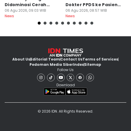
Didominasi Cerah
Dokter PPDS ke Pasien
P
Berawan
06 Agu 2026, 09:03 WIB
BPJS di Medsos
06 Agu 2026, 08:57 WIB
P
05
News
News
Ne
About Us
Editorial Team
Contact Us
Terms of Services
Pedoman Media Siber
Index
Sitemap
Follow Us
Download
© 2026 IDN. All Rights Reserved.