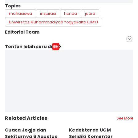
Topics
mahasiswa
inspirasi
honda
juara
Universitas Muhammadiyah Yogyakarta (UMY)
Editorial Team
Editor
Tonton lebih seru di
Febriana Sintasari
Editor
Dyar Ayu
Related Articles
See More
Cuaca Jogja dan
Kedokteran UGM
R
Sekitarnya 6 Agustus
Selidiki Komentar
Tr