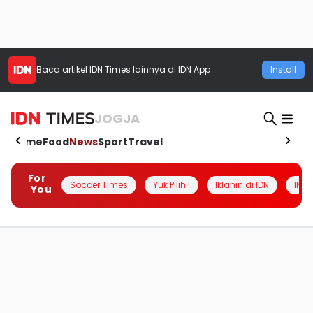
Baca artikel
IDN Times
lainnya di IDN App
Install
JOGJA
Home
Food
News
Sport
Travel
For
Soccer Times
Yuk Pilih !
Iklanin di IDN
INSI
You