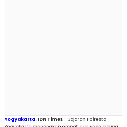
Yogyakarta
, IDN Times
- Jajaran Polresta
Yogyakarta menangkap empat pria yang diduga