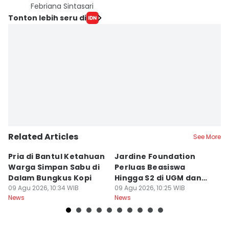
Febriana Sintasari
Tonton lebih seru di
Related Articles
See More
Pria di Bantul Ketahuan
Jardine Foundation
B
Warga Simpan Sabu di
Perluas Beasiswa
W
Dalam Bungkus Kopi
Hingga S2 di UGM dan
P
09 Agu 2026, 10:34 WIB
ITB
09 Agu 2026, 10:25 WIB
C
09
News
News
Ne