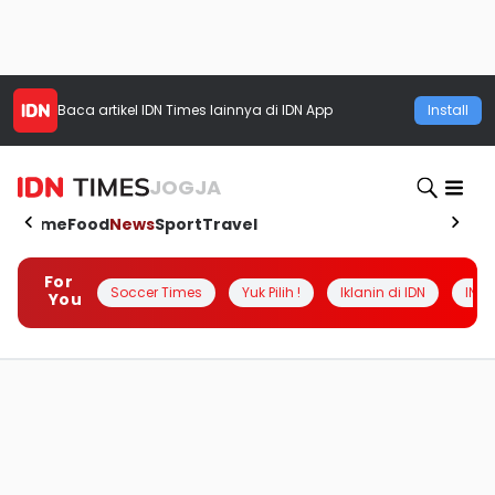
Baca artikel
IDN Times
lainnya di IDN App
Install
JOGJA
Home
Food
News
Sport
Travel
For
Soccer Times
Yuk Pilih !
Iklanin di IDN
INSI
You