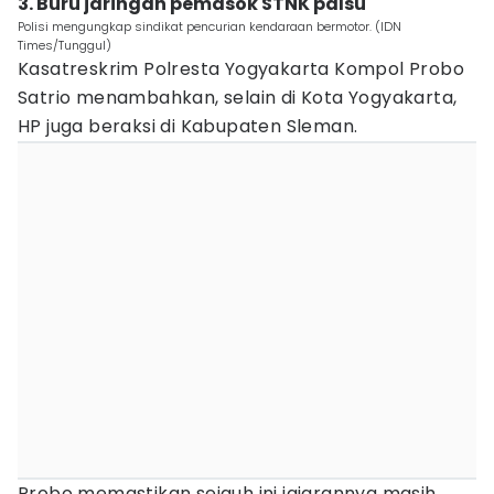
3. Buru jaringan pemasok STNK palsu
Polisi mengungkap sindikat pencurian kendaraan bermotor. (IDN
Times/Tunggul)
Kasatreskrim Polresta Yogyakarta Kompol Probo
Satrio menambahkan, selain di Kota Yogyakarta,
HP juga beraksi di Kabupaten Sleman.
Probo memastikan sejauh ini jajarannya masih