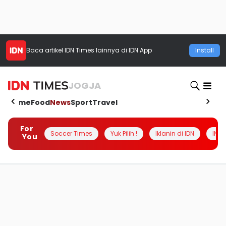
Baca artikel
IDN Times
lainnya di IDN App
Install
JOGJA
Home
Food
News
Sport
Travel
For
Soccer Times
Yuk Pilih !
Iklanin di IDN
INSI
You