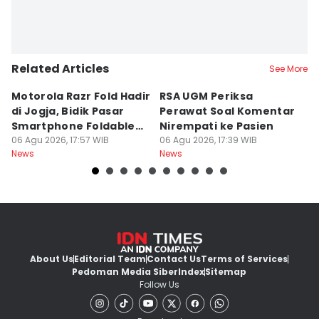
Related Articles
See More
Motorola Razr Fold Hadir
RSA UGM Periksa
A
di Jogja, Bidik Pasar
Perawat Soal Komentar
L
Smartphone Foldable
Nirempati ke Pasien
P
Premium
06 Agu 2026, 17:57 WIB
06 Agu 2026, 17:39 WIB
E
06
News
News
Ne
About Us
Editorial Team
Contact Us
Terms of Services
Pedoman Media Siber
Index
Sitemap
Follow Us