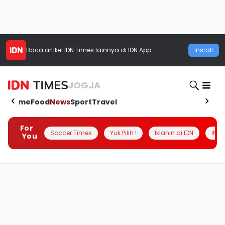
Baca artikel
IDN Times
lainnya di IDN App
Install
JOGJA
Home
Food
News
Sport
Travel
For
Soccer Times
Yuk Pilih !
Iklanin di IDN
INSI
You