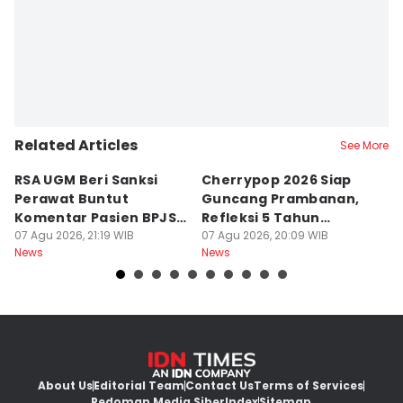
Related Articles
See More
RSA UGM Beri Sanksi
Cherrypop 2026 Siap
K
Perawat Buntut
Guncang Prambanan,
K
Komentar Pasien BPJS
Refleksi 5 Tahun
B
di Medsos
07 Agu 2026, 21:19 WIB
Perjalanan
07 Agu 2026, 20:09 WIB
J
07
News
News
Ne
About Us
Editorial Team
Contact Us
Terms of Services
Pedoman Media Siber
Index
Sitemap