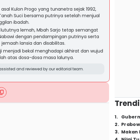
n asal Kulon Progo yang tunanetra sejak 1992,
e Tanah Suci bersama putrinya setelah menjual
gilan ibadah.
n lututnya lemah, Mbah Sarjo tetap semangat
d Nabawi dengan pendampingan putrinya serta
jemaah lansia dan disabilitas.
aji menjadi bekal menghadapi akhirat dan wujud
ah atas dosa-dosa masa lalunya.
ssisted and reviewed by our editorial team.
Trendi
1
.
Gubern
2
.
Prabow
3
.
Makan B
4
.
Nilai T