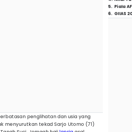
5
.
Piala A
6
.
GIIAS 2
erbatasan penglihatan dan usia yang
dak menyurutkan tekad Sarjo Utomo (71)
 Tanah Suci. Jemaah haji
lansia
asal