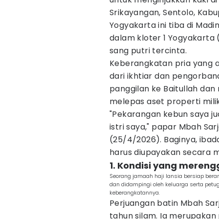
Srikayangan, Sentolo, Kab
Yogyakarta ini tiba di Ma
dalam kloter 1 Yogyakarta 
sang putri tercinta.
Keberangkatan pria yang a
dari ikhtiar dan pengorba
panggilan ke Baitullah dan
melepas aset properti mili
"Pekarangan kebun saya jua
istri saya," papar Mbah Sar
(25/4/2026). Baginya, ibad
harus diupayakan secara m
1. Kondisi yang meren
Seorang jamaah haji lansia bersiap beran
dan didampingi oleh keluarga serta petu
keberangkatannya.
Perjuangan batin Mbah Sarj
tahun silam. Ia merupaka