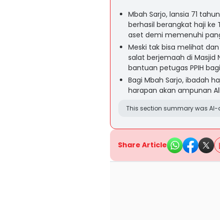
Mbah Sarjo, lansia 71 tahu
berhasil berangkat haji k
aset demi memenuhi pang
Meski tak bisa melihat da
salat berjemaah di Masji
bantuan petugas PPIH bagi 
Bagi Mbah Sarjo, ibadah h
harapan akan ampunan All
This section summary was AI-a
Share Article