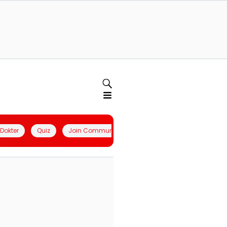
l Dokter
Quiz
Join Community