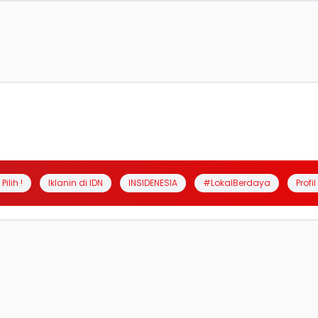
Pilih !
Iklanin di IDN
INSIDENESIA
#LokalBerdaya
Profi