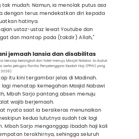
tak mudah. Namun, ia menolak putus asa
a dengan terus mendekatkan diri kepada
atkan hatinya.
kajian ustaz-ustaz lewat Youtube dan
ngat dan mantap pada (takdir) Allah,"
ni jemaah lansia dan disabilitas
ia bersiap berangkat dari hotel menuju Masjid Nabawi. Ia duduk
ga serta petugas Panitia Penyelenggara Ibadah Haji (PPIH) yang
 2026)
 itu kini tergambar jelas di Madinah.
 lagi menatap kemegahan Masjid Nabawi
tih, Mbah Sarjo pantang absen menuju
alat wajib berjemaah.
at nyata saat ia bersikeras menunaikan
 meskipun kedua lututnya sudah tak lagi
 Mbah Sarjo menganggap ibadah haji kali
sempatan terakhirnya, sehingga seluruh