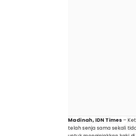
Madinah, IDN Times
– Ket
telah senja sama sekali ti
untuk menginjakkan kaki di