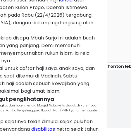
upaten Kulon Progo, Daerah Istimewa
dinah pada Rabu (22/4/2026) tergabung
(YIA), dengan didampingi langsung oleh
krab disapa Mbah Sarjo ini adalah buah
nan yang panjang. Demi memenuhi
 menyempurnakan rukun Islam, ia rela
knya.
Tonton leb
l untuk daftar haji saya, anak saya, dan
jo saat ditemui di Madinah, Sabtu
ah haji adalah sebuah kewajiban yang
aksimal bagi umat Islam.
ggut penglihatannya
gkat dari hotel menuju Masjid Nabawi. Ia duduk di kursi roda
gas Panitia Penyelenggara Ibadah Haji (PPIH) yang membantu
o sejatinya telah dimulai sejak puluhan
n penyandang
disabilitas
netra sejak tahun