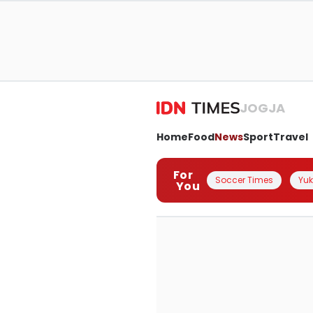
JOGJA
Home
Food
News
Sport
Travel
For
Soccer Times
Yuk 
You