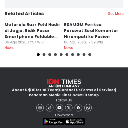
Related Articles
See More
Motorola Razr Fold Hadir
RSA UGM Periksa
A
di Jogja, Bidik Pasar
Perawat Soal Komentar
L
Smartphone Foldable
Nirempati ke Pasien
P
Premium
06 Agu 2026, 17:57 WIB
06 Agu 2026, 17:39 WIB
E
06
News
News
Ne
About Us
Editorial Team
Contact Us
Terms of Services
Pedoman Media Siber
Index
Sitemap
Follow Us
Download