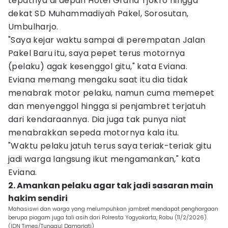
tepatnya di depan Hotel Grand Tjokro hingga
dekat SD Muhammadiyah Pakel, Sorosutan,
Umbulharjo.
"Saya kejar waktu sampai di perempatan Jalan
Pakel Baru itu, saya pepet terus motornya
(pelaku) agak kesenggol gitu," kata Eviana.
Eviana memang mengaku saat itu dia tidak
menabrak motor pelaku, namun cuma memepet
dan menyenggol hingga si penjambret terjatuh
dari kendaraannya. Dia juga tak punya niat
menabrakkan sepeda motornya kala itu.
"Waktu pelaku jatuh terus saya teriak-teriak gitu
jadi warga langsung ikut mengamankan," kata
Eviana.
2. Amankan pelaku agar tak jadi sasaran main
hakim sendiri
Mahasiswi dan warga yang melumpuhkan jambret mendapat penghargaan
berupa piagam juga tali asih dari Polresta Yogyakarta, Rabu (11/2/2026).
(IDN Times/Tunggul Damarjati)