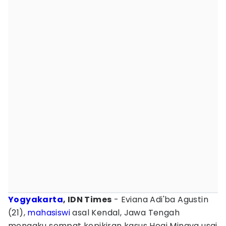
Yogyakarta
, IDN Times
- Eviana Adi'ba Agustin
(21),
mahasiswi
asal Kendal, Jawa Tengah
mengaku sempat kepikiran kasus Hogi Minaya usai