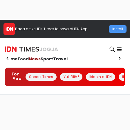
Baca artikel
IDN Times
lainnya di IDN App
Install
JOGJA
Home
Food
News
Sport
Travel
For
Soccer Times
Yuk Pilih !
Iklanin di IDN
INSI
You