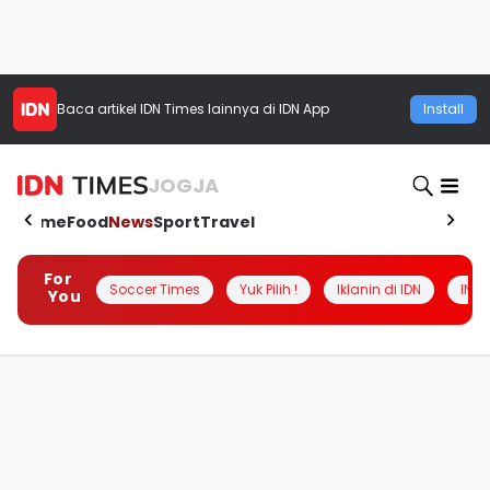
Baca artikel
IDN Times
lainnya di IDN App
Install
JOGJA
Home
Food
News
Sport
Travel
For
Soccer Times
Yuk Pilih !
Iklanin di IDN
INSI
You