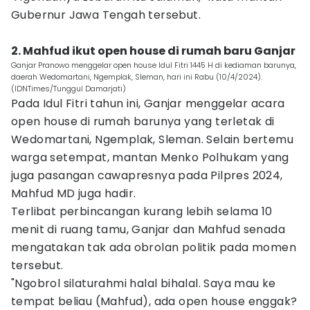
Gubernur Jawa Tengah tersebut.
2. Mahfud ikut open house di rumah baru Ganjar
Ganjar Pranowo menggelar open house Idul Fitri 1445 H di kediaman barunya,
daerah Wedomartani, Ngemplak, Sleman, hari ini Rabu (10/4/2024).
(IDNTimes/Tunggul Damarjati)
Pada Idul Fitri tahun ini, Ganjar menggelar acara
open house di rumah barunya yang terletak di
Wedomartani, Ngemplak, Sleman. Selain bertemu
warga setempat, mantan Menko Polhukam yang
juga pasangan cawapresnya pada Pilpres 2024,
Mahfud MD juga hadir.
Terlibat perbincangan kurang lebih selama 10
menit di ruang tamu, Ganjar dan Mahfud senada
mengatakan tak ada obrolan politik pada momen
tersebut.
"Ngobrol silaturahmi halal bihalal. Saya mau ke
tempat beliau (Mahfud), ada open house enggak?