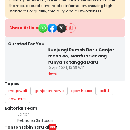
carefully reviewed by our editorial team. We strive to provide
the most accurate and reliable information, ensuring high
standards of quality, credibility, and trustworthiness.
Share Article
Curated For You
Kunjungi Rumah Baru Ganjar
Pranowo, Mahfud Senang
Punya Tetangga Baru
10 Apr 2024, 13:35 WIB
News
Topics
megawati
ganjar pranowo
open house
poliitk
cawapres
Editorial Team
Editor
Febriana Sintasari
Tonton lebih seru di