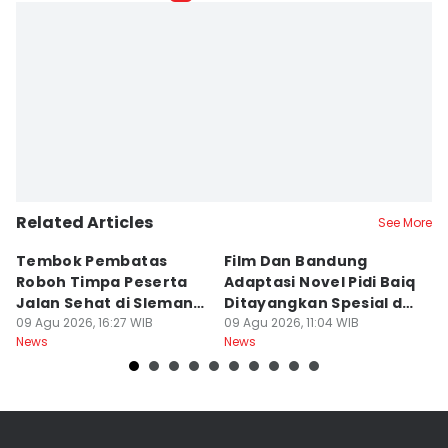
Related Articles
See More
Tembok Pembatas
Film Dan Bandung
P
Roboh Timpa Peserta
Adaptasi Novel Pidi Baiq
W
Jalan Sehat di Sleman,
Ditayangkan Spesial di
D
10 Orang Luka
09 Agu 2026, 16:27 WIB
Jogja
09 Agu 2026, 11:04 WIB
09
News
News
Ne