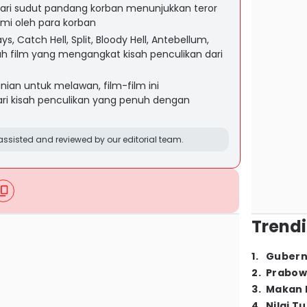
dari sudut pandang korban menunjukkan teror
mi oleh para korban
, Catch Hell, Split, Bloody Hell, Antebellum,
h film yang mengangkat kisah penculikan dari
nian untuk melawan, film-film ini
dari kisah penculikan yang penuh dengan
ssisted and reviewed by our editorial team.
Trendi
1
.
Gubern
2
.
Prabow
3
.
Makan B
4
.
Nilai T