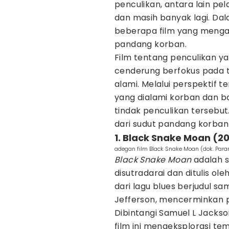
penculikan, antara lain pe
dan masih banyak lagi. Dala
beberapa film yang mengan
pandang korban.
Film tentang penculikan 
cenderung berfokus pada 
alami. Melalui perspektif
yang dialami korban dan b
tindak penculikan tersebut
dari sudut pandang korban 
1. Black Snake Moan (2
adegan film Black Snake Moan (dok. Par
Black Snake Moan
adalah s
disutradarai dan ditulis oleh
dari lagu blues berjudul s
Jefferson, mencerminkan p
Dibintangi Samuel L Jackson
film ini mengeksplorasi te