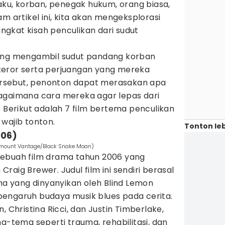
laku, korban, penegak hukum, orang biasa,
m artikel ini, kita akan mengeksplorasi
gkat kisah penculikan dari sudut
yang mengambil sudut pandang korban
teror serta perjuangan yang mereka
 tersebut, penonton dapat merasakan apa
agaimana cara mereka agar lepas dari
. Berikut adalah 7 film bertema penculikan
wajib tonton.
Tonton leb
006)
amount Vantage/Black Snake Moan)
ebuah film drama tahun 2006 yang
 Craig Brewer. Judul film ini sendiri berasal
ama yang dinyanyikan oleh Blind Lemon
engaruh budaya musik blues pada cerita.
, Christina Ricci, dan Justin Timberlake,
ma-tema seperti trauma, rehabilitasi, dan