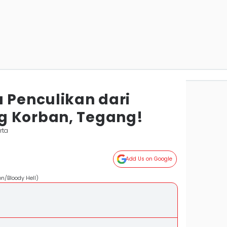
a Penculikan dari
g Korban, Tegang!
rta
Add Us on Google
on/Bloody Hell)