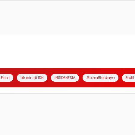
Pilih !
Iklanin di IDN
INSIDENESIA
#LokalBerdaya
Profi