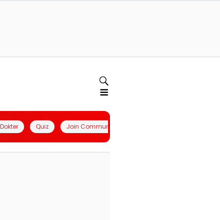
l Dokter
Quiz
Join Community