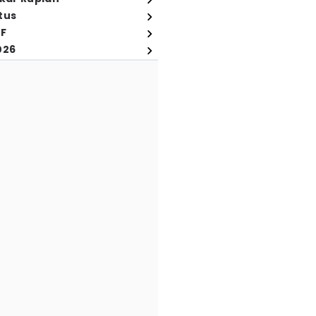
tus
FF
026