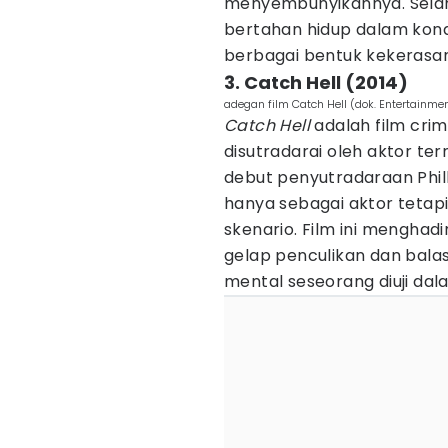
menyembunyikannya. Selam
bertahan hidup dalam kond
berbagai bentuk kekerasan f
3. Catch Hell (2014)
adegan film Catch Hell (dok. Entertainme
Catch Hell
adalah film cri
disutradarai oleh aktor ter
debut penyutradaraan Phil
hanya sebagai aktor tetapi
skenario. Film ini menghad
gelap penculikan dan bal
mental seseorang diuji dal