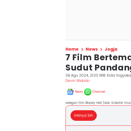
Home
News
Jogja
7 Film Bertem
Sudut Pandan
08 Agu 2024, 21:00 WIB
Kota Yogyaka
Devin Widodo
News
Channel
adegan film Bloody Hell (dok. Eclectik Visi
Intinya Sih