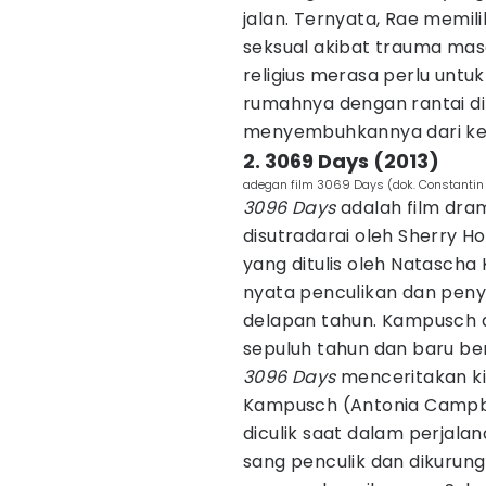
jalan. Ternyata, Rae memil
seksual akibat trauma masa
religius merasa perlu unt
rumahnya dengan rantai di
menyembuhkannya dari ke
2. 3069 Days (2013)
adegan film 3069 Days (dok. Constanti
3096 Days
adalah film dram
disutradarai oleh Sherry H
yang ditulis oleh Natascha
nyata penculikan dan pe
delapan tahun. Kampusch di
sepuluh tahun dan baru ber
3096 Days
menceritakan ki
Kampusch (Antonia Campbe
diculik saat dalam perjala
sang penculik dan dikurun