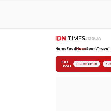
JOGJA
Home
Food
News
Sport
Travel
For
Soccer Times
Yuk 
You