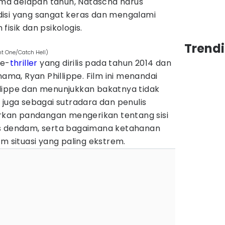
a delapan tahun, Natascha harus
isi yang sangat keras dan mengalami
isik dan psikologis.
Trend
nt One/Catch Hell)
me-
thriller
yang dirilis pada tahun 2014 dan
nama, Ryan Phillippe. Film ini menandai
lippe dan menunjukkan bakatnya tidak
 juga sebagai sutradara dan penulis
irkan pandangan mengerikan tentang sisi
as dendam, serta bagaimana ketahanan
am situasi yang paling ekstrem.