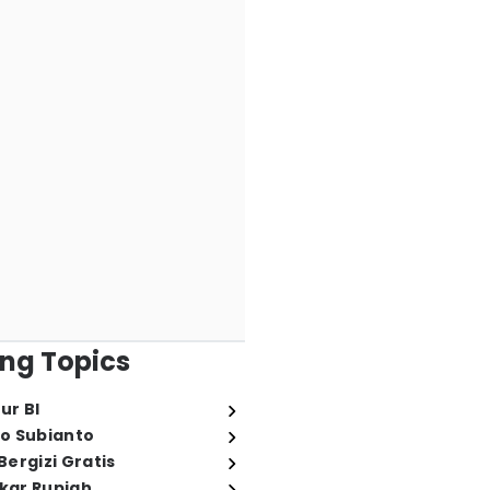
ng Topics
ur BI
o Subianto
ergizi Gratis
ukar Rupiah