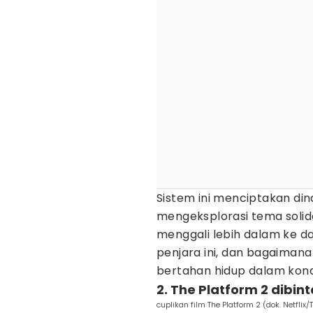
Sistem ini menciptakan di
mengeksplorasi tema solida
menggali lebih dalam ke da
penjara ini, dan bagaiman
bertahan hidup dalam kondi
2. The Platform 2 dibin
cuplikan film The Platform 2 (dok. Netflix/