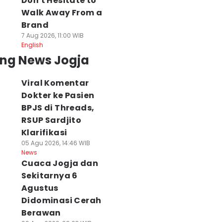
Don't Hesitate to
Walk Away From a
Brand
7 Aug 2026, 11:00 WIB
English
ing News Jogja
Viral Komentar
Dokter ke Pasien
BPJS di Threads,
RSUP Sardjito
Klarifikasi
05 Agu 2026, 14:46 WIB
News
Cuaca Jogja dan
Sekitarnya 6
Agustus
Didominasi Cerah
Berawan