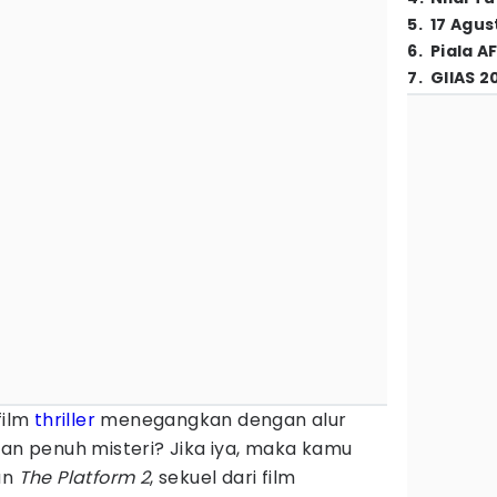
5
.
17 Agus
6
.
Piala A
7
.
GIIAS 2
film
thriller
menegangkan dengan alur
dan penuh misteri? Jika iya, maka kamu
an
The Platform 2
, sekuel dari film