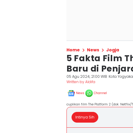
Home
News
Jogja
5 Fakta Film T
Baru di Penjar
05 Agu 2024, 21:00 WIB
Kota Yogyaka
Written by Aldifa
News
Channel
cuplikan film The Platform 2 (dok. Netflix/
Intinya Sih