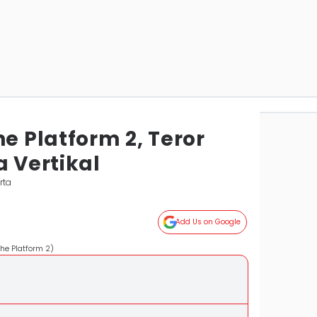
he Platform 2, Teror
a Vertikal
rta
Add Us on Google
The Platform 2)