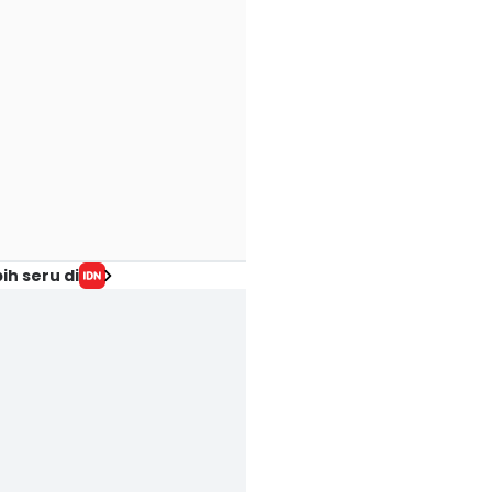
ih seru di