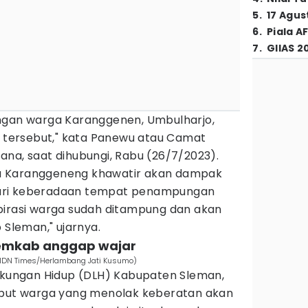
5
.
17 Agus
6
.
Piala A
7
.
GIIAS 2
ngan warga Karanggenen, Umbulharjo,
i tersebut," kata Panewu atau Camat
na, saat dihubungi, Rabu (26/7/2023).
a Karanggeneng khawatir akan dampak
ari keberadaan tempat penampungan
pirasi warga sudah ditampung dan akan
 Sleman," ujarnya.
 pemkab anggap wajar
 (IDN Times/Herlambang Jati Kusumo)
ngkungan Hidup (DLH) Kabupaten Sleman,
ebut warga yang menolak keberatan akan