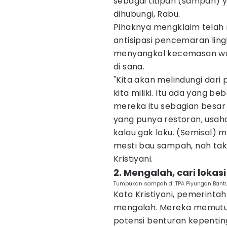
sebagai titipan (sampah) ya
dihubungi, Rabu.
Pihaknya mengklaim telah 
antisipasi pencemaran ling
menyangkal kecemasan war
di sana.
"Kita akan melindungi dar
kita miliki. Itu ada yang 
mereka itu sebagian besar
yang punya restoran, usah
kalau gak laku. (Semisal) m
mesti bau sampah, nah tak
Kristiyani.
2. Mengalah, cari lokasi
Tumpukan sampah di TPA Piyungan Bantu
Kata Kristiyani, pemerinta
mengalah. Mereka memutus
potensi benturan kepenti