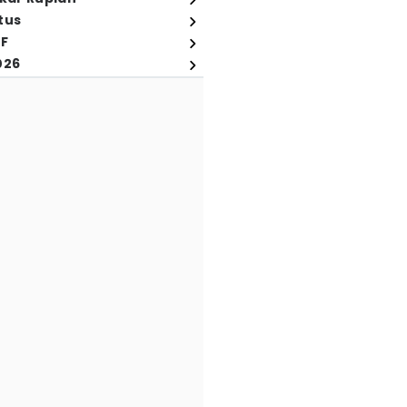
tus
FF
026