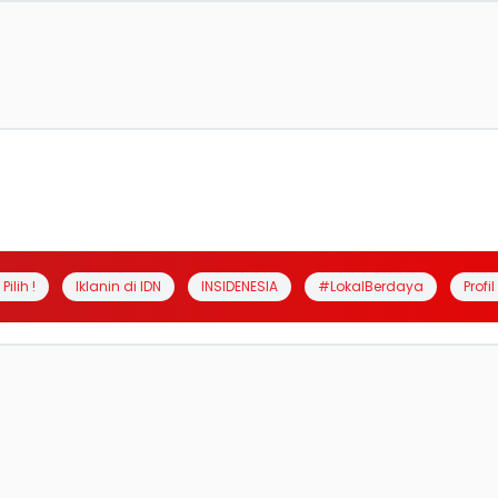
Pilih !
Iklanin di IDN
INSIDENESIA
#LokalBerdaya
Profi