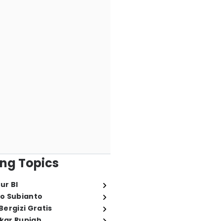
ng Topics
ur BI
o Subianto
ergizi Gratis
ukar Rupiah