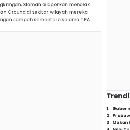
gkringan, Sleman dilaporkan menolak
tan Ground di sekitar wilayah mereka
ungan sampah sementara selama TPA
Trendi
1
.
Gubern
2
.
Prabow
3
.
Makan B
4
.
Nilai T