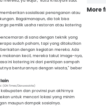
 mereka, ya wajar," kata Kristiyani saat
More 
memberikan sosialisasi penanganan atau
kungan. Bagaimanapun, dia tak bisa
ga pemilik usaha restoran atau katering
i pencemaran di sana dengan teknik yang
beberapa sudah paham, tapi yang ditakutkan
 berkaitan dengan kegiatan mereka. Ada
a makanan kecil, mereka takut image-nya,
asa ini katering ini dari penitipan sampah
utnya benturannya dengan wisata," beber
 lain
l. (IDN Times/Daruwaskita)
h kabupaten dan provinsi pun akhirnya
kan untuk mencari lokasi yang minim
ngan maupun dampak sosialnya.