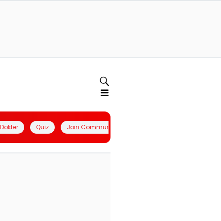
l Dokter
Quiz
Join Community