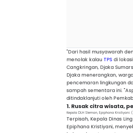
"Dari hasil musyawarah de
menolak kalau
TPS
di lokas
Cangkringan, Djaka Sumarsa
Djaka menerangkan, warg
pencemaran lingkungan d
sampah sementara ini. "As
ditindaklanjuti oleh Pemkab
1. Rusak citra wisata,
Kepala DLH Sleman, Epiphana Kristiyani.
Terpisah, Kepala Dinas Li
Epiphana Kristiyani, meny