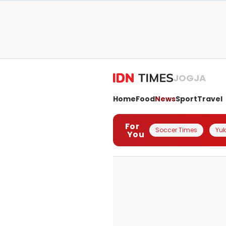
JOGJA
Home
Food
News
Sport
Travel
For
Soccer Times
Yuk 
You