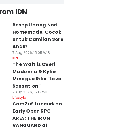
from IDN
Resep Udang Nori
Homemade, Cocok
untuk Camilan Sore
Anak!
7 Aug 2026, 15:05 WIB
Kid
The Wait is Over!
Madonna & Kylie
Minogue Rilis "Love
Sensation"
7 Aug 2026, 15:15 WIB
Lifestyle
Com2uS Luncurkan
Early Open RPG
ARES: THE IRON
VANGUARD di