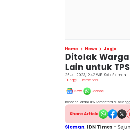
Home
News
Jogja
Ditolak Warga
Lain untuk TP
26 Jul 2023, 12:42 WIB
Kab. Sleman
Tunggul Damarjati
News
Channel
Rencana lokasi TPS Sementara di Karangg
Share Article
Sleman
, IDN Times
- Seju