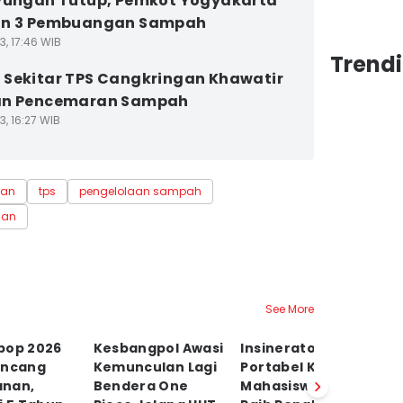
yungan Tutup, Pemkot Yogyakarta
an 3 Pembuangan Sampah
3, 17:46 WIB
Trend
Sekitar TPS Cangkringan Khawatir
an Pencemaran Sampah
3, 16:27 WIB
man
tps
pengelolaan sampah
gan
See More
pop 2026
Kesbangpol Awasi
Insinerator
Vi
uncang
Kemunculan Lagi
Portabel Karya
H
nan,
Bendera One
Mahasiswa UGM
S