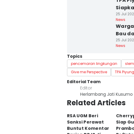
TPA Pi
Siapk
25 Jul 202
News
Warga 
Bau d
25 Jul 202
News
Topics
pencemaran lingkungan
sle
Give me Perspective
TPA Piyun
Editorial Team
Editor
Herlambang Jati Kusumo
Related Articles
RSA UGM Beri
Cherry
Sanksi Perawat
Siap G
Buntut Komentar
Pramba