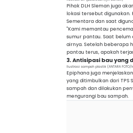
Pihak DLH Sleman juga ak
lokasi tersebut digunakan
Sementara dan saat diguna
"Kami memantau pencemar
sumur pantau. Saat belum d
airnya. Setelah beberapa h
pantau terus, apakah terja
3. Antisipasi bau yang
Ilustrasi sampah plastik (ANTARA FOTO/
Epiphana juga menjelaskan
yang ditimbulkan dari TPS
sampah dan dilakukan pen
mengurangi bau sampah.