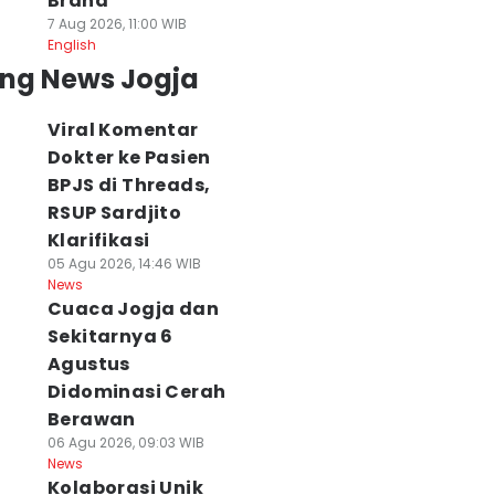
Brand
7 Aug 2026, 11:00 WIB
English
ing News Jogja
Viral Komentar
Dokter ke Pasien
BPJS di Threads,
RSUP Sardjito
Klarifikasi
05 Agu 2026, 14:46 WIB
News
Cuaca Jogja dan
Sekitarnya 6
Agustus
Didominasi Cerah
Berawan
ral Maling Gasak
Motorola Razr Fold
RSA UGM Periksa
06 Agu 2026, 09:03 WIB
P di Dasbor Motor
Hadir di Jogja,
Perawat Soal
News
aat Bonceng
Bidik Pasar
Komentar
Kolaborasi Unik