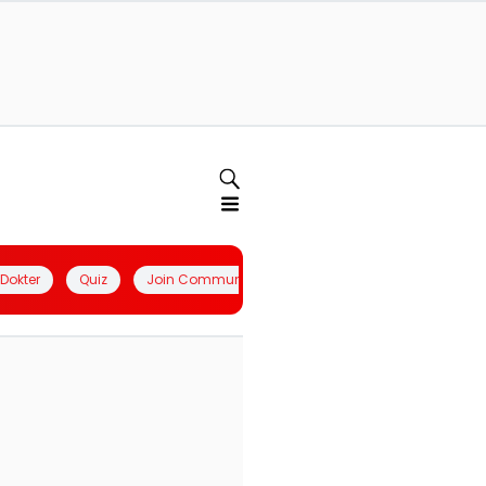
l Dokter
Quiz
Join Community