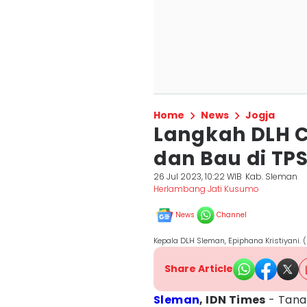
Home
News
Jogja
Langkah DLH 
dan Bau di TP
26 Jul 2023, 10:22 WIB
Kab. Sleman
Herlambang Jati Kusumo
News
Channel
Kepala DLH Sleman, Epiphana Kristiyani.
Share Article
Sleman
, IDN Times
- Tana