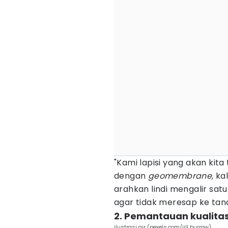
"Kami lapisi yang akan kit
dengan
geomembrane,
kal
arahkan lindi mengalir sat
agar tidak meresap ke tan
2. Pemantauan kualitas
ilustrasi air (pexels.com/jill burrow)