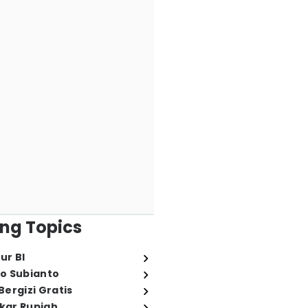
ng Topics
ur BI
o Subianto
ergizi Gratis
ukar Rupiah