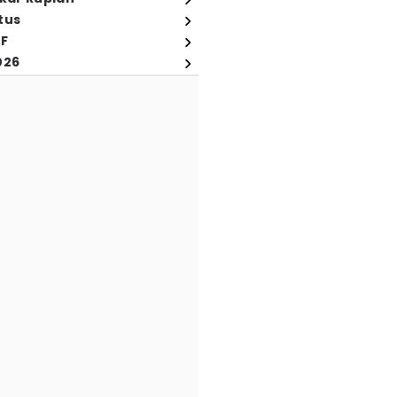
tus
FF
026