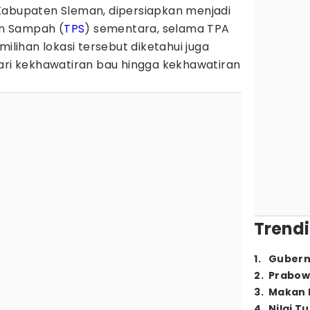
Kabupaten Sleman, dipersiapkan menjadi
n Sampah (
TPS
) sementara, selama TPA
milihan lokasi tersebut diketahui juga
dari kekhawatiran bau hingga kekhawatiran
Trendi
1
.
Gubern
2
.
Prabow
3
.
Makan B
4
.
Nilai T