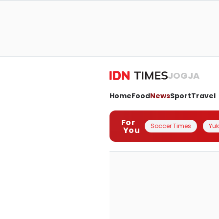
JOGJA
Home
Food
News
Sport
Travel
For
Soccer Times
Yuk 
You