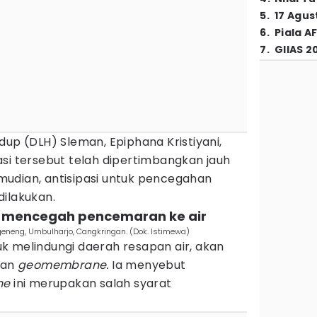
5
.
17 Agus
6
.
Piala A
7
.
GIIAS 2
dup (DLH) Sleman, Epiphana Kristiyani,
si tersebut telah dipertimbangkan jauh
udian, antisipasi untuk pencegahan
dilakukan.
 mencegah pencemaran ke air
eneng, Umbulharjo, Cangkringan. (Dok. Istimewa)
k melindungi daerah resapan air, akan
gan
geomembrane.
Ia menyebut
ne
ini merupakan salah syarat