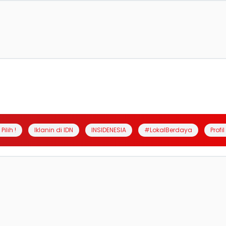
Pilih !
Iklanin di IDN
INSIDENESIA
#LokalBerdaya
Profi