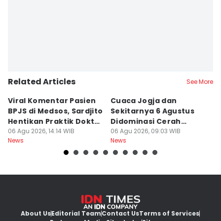
Related Articles
See More
Viral Komentar Pasien
Cuaca Jogja dan
K
BPJS di Medsos, Sardjito
Sekitarnya 6 Agustus
S
Hentikan Praktik Dokter
Didominasi Cerah
D
PPDS
06 Agu 2026, 14:14 WIB
Berawan
06 Agu 2026, 09:03 WIB
B
06
News
News
Ne
About Us
Editorial Team
Contact Us
Terms of Services