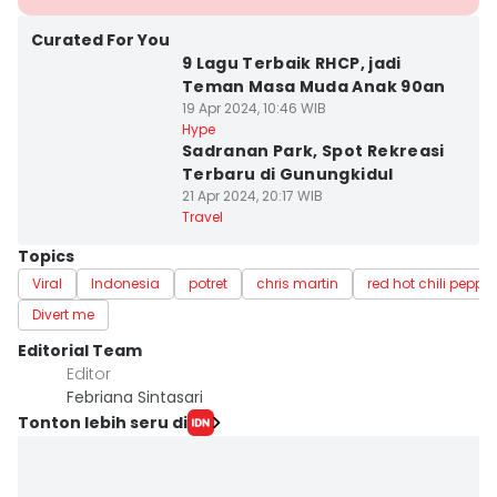
Curated For You
9 Lagu Terbaik RHCP, jadi
Teman Masa Muda Anak 90an
19 Apr 2024, 10:46 WIB
Hype
Sadranan Park, Spot Rekreasi
Terbaru di Gunungkidul
21 Apr 2024, 20:17 WIB
Travel
Topics
Viral
Indonesia
potret
chris martin
red hot chili peppe
Divert me
Editorial Team
Editor
Febriana Sintasari
Tonton lebih seru di