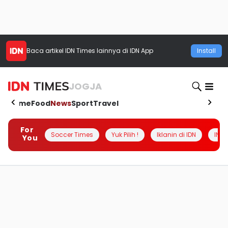
Baca artikel
IDN Times
lainnya di IDN App
Install
JOGJA
Home
Food
News
Sport
Travel
For
Soccer Times
Yuk Pilih !
Iklanin di IDN
INSI
You