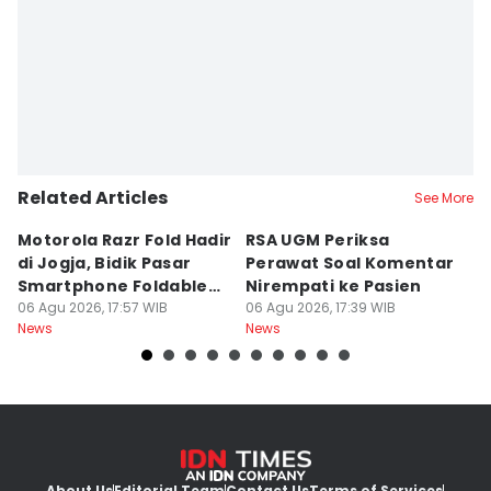
Related Articles
See More
Motorola Razr Fold Hadir
RSA UGM Periksa
A
di Jogja, Bidik Pasar
Perawat Soal Komentar
L
Smartphone Foldable
Nirempati ke Pasien
P
Premium
06 Agu 2026, 17:57 WIB
06 Agu 2026, 17:39 WIB
E
06
News
News
Ne
About Us
Editorial Team
Contact Us
Terms of Services