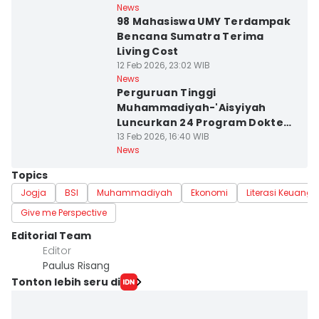
News
98 Mahasiswa UMY Terdampak
Bencana Sumatra Terima
Living Cost
12 Feb 2026, 23:02 WIB
News
Perguruan Tinggi
Muhammadiyah-'Aisyiyah
Luncurkan 24 Program Dokter
Spesialis
13 Feb 2026, 16:40 WIB
News
Topics
Jogja
BSI
Muhammadiyah
Ekonomi
Literasi Keuang
Give me Perspective
Editorial Team
Editor
Paulus Risang
Tonton lebih seru di