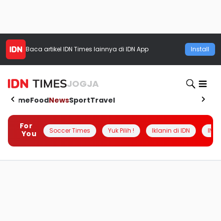
Baca artikel
IDN Times
lainnya di IDN App
Install
JOGJA
Home
Food
News
Sport
Travel
For
Soccer Times
Yuk Pilih !
Iklanin di IDN
INSI
You