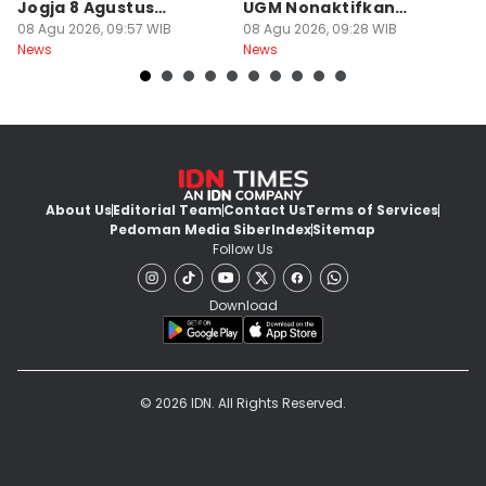
Jogja 8 Agustus
UGM Nonaktifkan
P
Berawan
08 Agu 2026, 09:57 WIB
Dokter PPDS
08 Agu 2026, 09:28 WIB
J
08
News
News
Ne
About Us
Editorial Team
Contact Us
Terms of Services
Pedoman Media Siber
Index
Sitemap
Follow Us
Download
© 2026 IDN. All Rights Reserved.