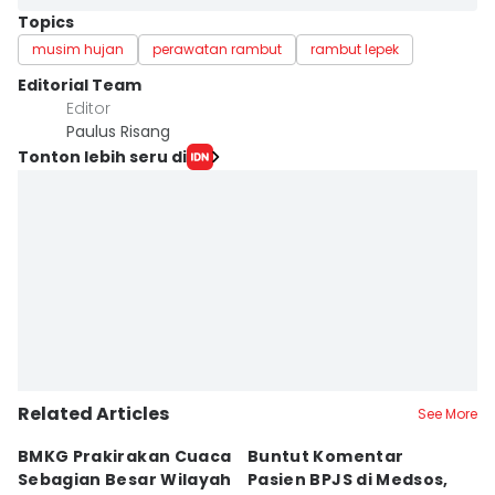
Topics
musim hujan
perawatan rambut
rambut lepek
Editorial Team
Editor
Paulus Risang
Tonton lebih seru di
Related Articles
See More
BMKG Prakirakan Cuaca
Buntut Komentar
Sr
Sebagian Besar Wilayah
Pasien BPJS di Medsos,
Ti