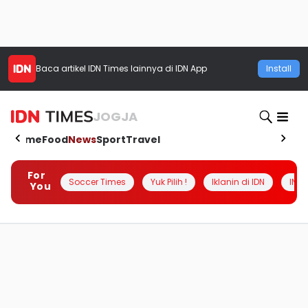
Baca artikel
IDN Times
lainnya di IDN App
Install
JOGJA
Home
Food
News
Sport
Travel
For
Soccer Times
Yuk Pilih !
Iklanin di IDN
INSI
You