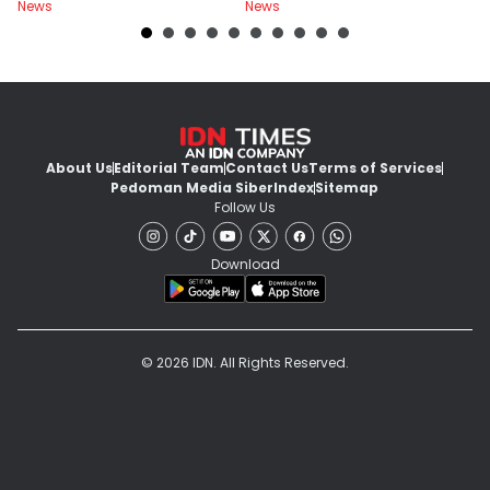
News
News
Ne
About Us
Editorial Team
Contact Us
Terms of Services
Pedoman Media Siber
Index
Sitemap
Follow Us
Download
© 2026 IDN. All Rights Reserved.