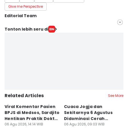
Give me Perspective
Editorial Team
Editor
Tonton lebih seru di
IDN Times Hyperlocal
Editor
Paulus Risang
Related Articles
See More
Viral Komentar Pasien
Cuaca Jogja dan
K
BPJS di Medsos, Sardjito
Sekitarnya 6 Agustus
S
Hentikan Praktik Dokter
Didominasi Cerah
D
PPDS
06 Agu 2026, 14:14 WIB
Berawan
06 Agu 2026, 09:03 WIB
B
06