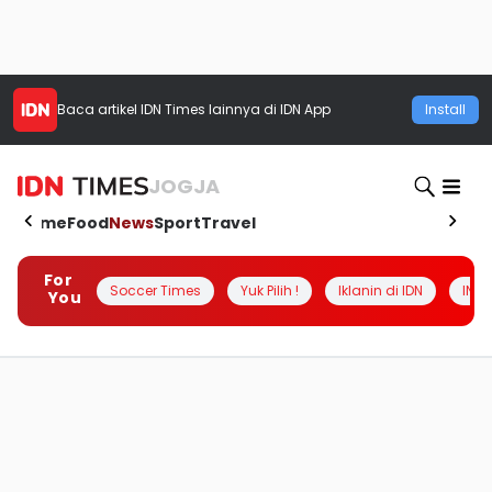
Baca artikel
IDN Times
lainnya di IDN App
Install
JOGJA
Home
Food
News
Sport
Travel
For
Soccer Times
Yuk Pilih !
Iklanin di IDN
INSI
You